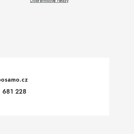
Dopravníkové řetězy
posamo.cz
 681 228