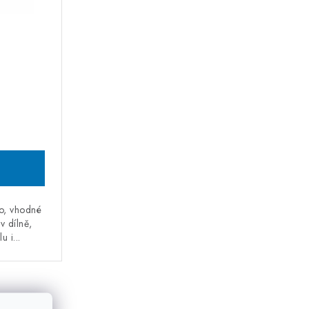
o, vhodné
v dílně,
 i...