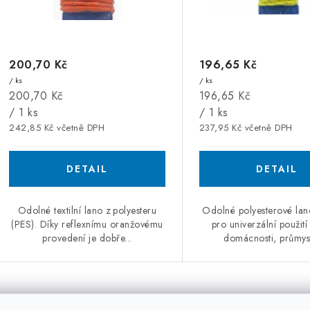
r
o
o
d
d
u
200,70 Kč
196,65 Kč
u
/ ks
/ ks
k
Měrná
Měrná
200,70 Kč
196,65 Kč
k
cena:
cena:
/ 1 ks
/ 1 ks
t
242,85 Kč včetně DPH
237,95 Kč včetně DPH
ů
ů
Odolné textilní lano z polyesteru
Odolné polyesterové lan
(PES). Díky reflexnímu oranžovému
pro univerzální použití 
provedení je dobře...
domácnosti, průmyslu