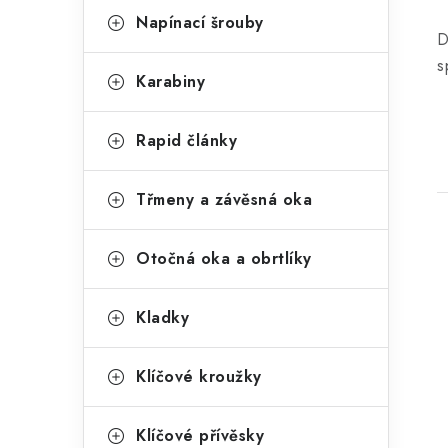
a
r
Napínací šrouby
D
n
i
s
Karabiny
e
n
í
Rapid články
p
Třmeny a závěsná oka
a
n
Otočná oka a obrtlíky
e
l
Kladky
i
Klíčové kroužky
Klíčové přívěsky