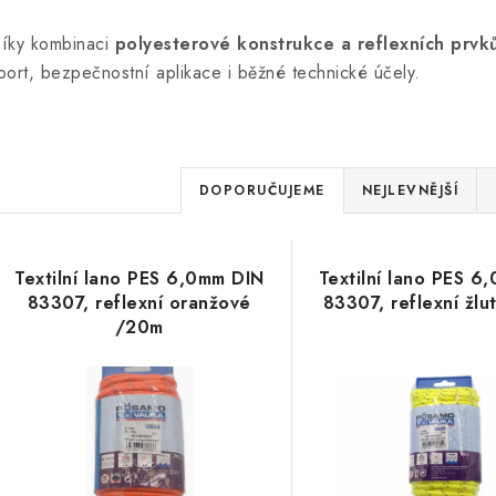
íky kombinaci
polyesterové konstrukce a reflexních prvk
port, bezpečnostní aplikace i běžné technické účely.
Ř
DOPORUČUJEME
NEJLEVNĚJŠÍ
a
V
z
Textilní lano PES 6,0mm DIN
Textilní lano PES 6
ý
e
83307, reflexní oranžové
83307, reflexní žl
/20m
p
n
í
s
p
p
r