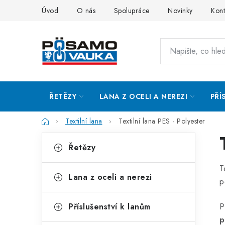
Přejít
Úvod
O nás
Spolupráce
Novinky
Kont
na
obsah
ŘETĚZY
LANA Z OCELI A NEREZI
PŘÍ
Domů
Textilní lana
Textilní lana PES - Polyester
P
K
Přeskočit
Řetězy
kategorie
a
o
T
t
s
Lana z oceli a nerezi
p
e
t
g
Příslušenství k lanům
P
r
o
p