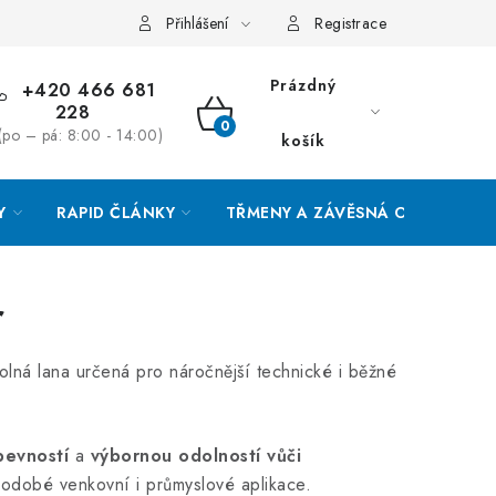
Přihlášení
Registrace
Prázdný
+420 466 681
228
NÁKUPNÍ
(po – pá: 8:00 - 14:00)
košík
KOŠÍK
Y
RAPID ČLÁNKY
TŘMENY A ZÁVĚSNÁ OKA
O
r
olná lana určená pro náročnější technické i běžné
pevností
a
výbornou odolností vůči
uhodobé venkovní i průmyslové aplikace.