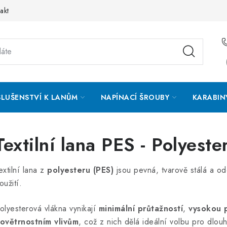
akt
SLUŠENSTVÍ K LANŮM
NAPÍNACÍ ŠROUBY
KARABIN
Textilní lana PES - Polyeste
extilní lana z
polyesteru (PES)
jsou pevná, tvarově stálá a od
oužití.
olyesterová vlákna vynikají
minimální průtažností
,
vysokou 
ovětrnostním vlivům
, což z nich dělá ideální volbu pro dlo