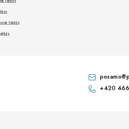
hé řetězy
etězy
kové řetězy
řetězy
posamo
@
+420 466