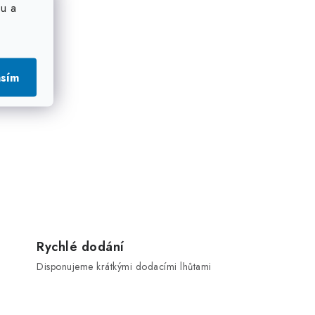
u a
asím
Rychlé dodání
Disponujeme krátkými dodacími lhůtami