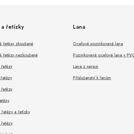
ý
p
 a řetízky
Lana
s
u
é řetězy zkoušené
Ocelová pozinkovaná lana
é řetězy nezkoušené
Pozinkovaná ocelová lana v PV
řetězy
Lana z nerezi
řetězy
Příslušenství k lanům
 řetězy
řetězy
řetězy a řetízky
 řetězy