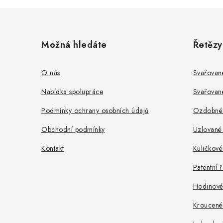
Z
á
i
Možná hledáte
Řetězy
p
a
O nás
Svařovan
t
Nabídka spolupráce
Svařovan
í
Podmínky ochrany osobních údajů
Ozdobné 
Obchodní podmínky
Uzlované 
Kontakt
Kuličkové
Patentní 
Hodinové 
Kroucené