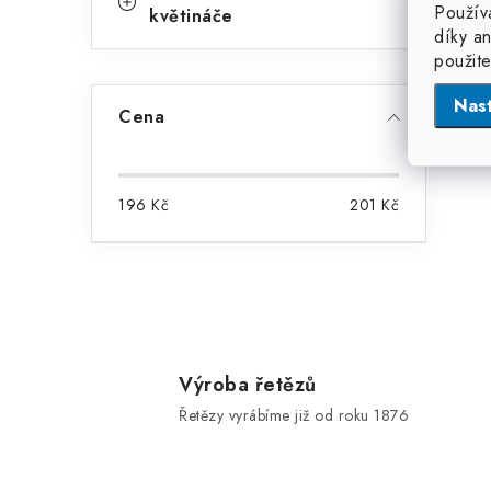
Použív
květináče
díky a
použit
l
Nas
Cena
196
Kč
201
Kč
í
r
Výroba řetězů
Řetězy vyrábíme již od roku 1876