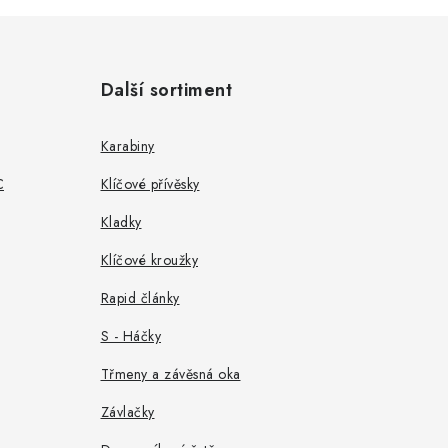
Další sortiment
Karabiny
C
Klíčové přívěsky
Kladky
Klíčové kroužky
Rapid články
S - Háčky
Třmeny a závěsná oka
Závlačky