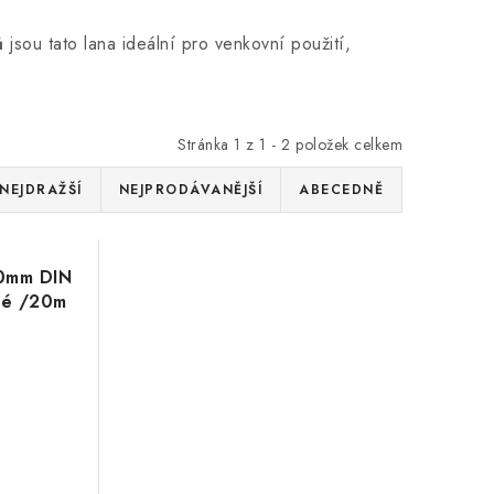
ů
jsou tato lana ideální pro venkovní použití,
Stránka
1
z
1
-
2
položek celkem
NEJDRAŽŠÍ
NEJPRODÁVANĚJŠÍ
ABECEDNĚ
,0mm DIN
uté /20m