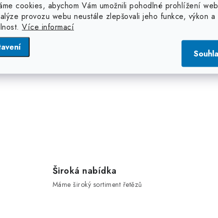
O
áme cookies, abychom Vám umožnili pohodlné prohlížení web
nalýze provozu webu neustále zlepšovali jeho funkce, výkon a
v
elnost.
Více informací
tavení
á
Souhl
d
a
c
p
v
Široká nabídka
k
Máme široký sortiment řetězů
y
v