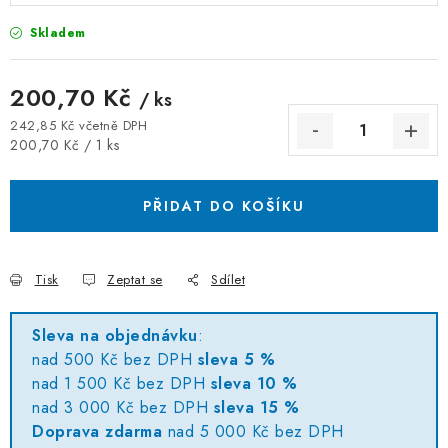
ZÁVĚSNÉ ŘETĚZY PRO KVĚTINÁČE
Skladem
Úvod
O nás
Spolupráce
Novinky
Kontakt
200,70 Kč
/ ks
242,85 Kč včetně DPH
Měrná cena:
200,70 Kč / 1 ks
PŘIDAT DO KOŠÍKU
Tisk
Zeptat se
Sdílet
Sleva na objednávku
:
nad 500 Kč bez DPH
sleva 5 %
nad 1 500 Kč bez DPH
sleva 10 %
nad 3 000 Kč bez DPH
sleva 15 %
Doprava zdarma
nad 5 000 Kč bez DPH