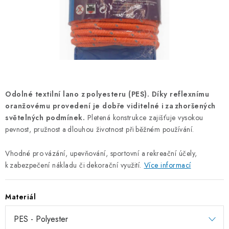
OTOČNÁ OKA A OBRTLÍKY
KLADKY
KLÍČOVÉ KROUŽKY
KLÍČOVÉ PŘÍVĚSKY
Odolné textilní lano z polyesteru (PES).
Díky reflexnímu
oranžovému provedení je dobře viditelné i za zhoršených
S - HÁČKY
světelných podmínek.
Pletená konstrukce zajišťuje vysokou
pevnost, pružnost a dlouhou životnost při běžném používání.
NOUZOVÉ ČLÁNKY
Vhodné pro vázání, upevňování, sportovní a rekreační účely,
ZÁVLAČKY
k zabezpečení nákladu či dekorační využití.
Více informací
KURTY A POPRUHY
Materiál
TEXTILNÍ LANA