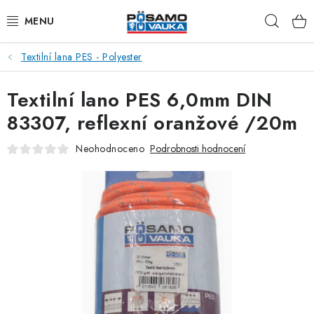
Přejít
Hleda
na
obsah
Textilní lana PES - Polyester
ŘETĚZY
Textilní lano PES 6,0mm DIN
LANA Z OCELI A NEREZI
83307, reflexní oranžové /20m
PŘÍSLUŠENSTVÍ K LANŮM
Neohodnoceno
Podrobnosti hodnocení
NAPÍNACÍ ŠROUBY
KARABINY
RAPID ČLÁNKY
TŘMENY A ZÁVĚSNÁ OKA