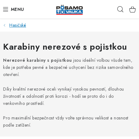
Přejít
Hleda
na
obsah
Hasičské
ŘETĚZY
LANA Z OCELI A NEREZI
Karabiny nerezové s pojistkou
PŘÍSLUŠENSTVÍ K LANŮM
Nerezové karabiny s pojistkou
jsou ideální volbou všude tam,
kde je potřeba pevné a bezpečné uchycení bez rizika samovolného
otevření.
NAPÍNACÍ ŠROUBY
Díky kvalitní nerezové oceli vynikají vysokou pevností, dlouhou
KARABINY
životností a odolností proti korozi - hodí se proto do i do
venkovního prostředí.
RAPID ČLÁNKY
Pro maximální bezpečnost vždy volte správnou velikost a nosnost
TŘMENY A ZÁVĚSNÁ OKA
podle zatížení.