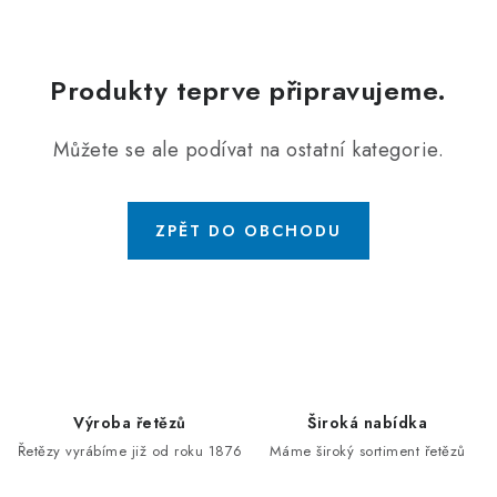
OTOČNÁ OKA A OBRTLÍKY
KLADKY
Produkty teprve připravujeme.
KLÍČOVÉ KROUŽKY
Můžete se ale podívat na ostatní kategorie.
KLÍČOVÉ PŘÍVĚSKY
ZPĚT DO OBCHODU
S - HÁČKY
NOUZOVÉ ČLÁNKY
ZÁVLAČKY
KURTY A POPRUHY
Výroba řetězů
Široká nabídka
Řetězy vyrábíme již od roku 1876
Máme široký sortiment řetězů
TEXTILNÍ LANA