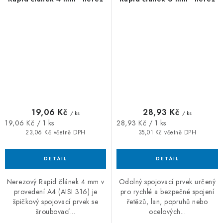
19,06 Kč
28,93 Kč
/ ks
/ ks
Měrná
Měrná
19,06 Kč / 1 ks
28,93 Kč / 1 ks
cena:
cena:
23,06 Kč včetně DPH
35,01 Kč včetně DPH
Nerezový Rapid článek 4 mm v
Odolný spojovací prvek určený
provedení A4 (AISI 316) je
pro rychlé a bezpečné spojení
špičkový spojovací prvek se
řetězů, lan, popruhů nebo
šroubovací...
ocelových...