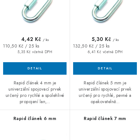
u
d
ZÁVĚSNÉ ŘETĚZY PRO KVĚTINÁČE
k
u
t
k
Úvod
O nás
Spolupráce
Novinky
Kontakt
ů
t
ů
4,42 Kč
5,30 Kč
/ ks
/ ks
Měrná
Měrná
110,50 Kč / 25 ks
132,50 Kč / 25 ks
cena:
cena:
5,35 Kč včetně DPH
6,41 Kč včetně DPH
Rapid článek 4 mm je
Rapid článek 5 mm je
univerzální spojovací prvek
univerzální spojovací prvek
určený pro rychlé a spolehlivé
určený pro rychlé, pevné a
propojení lan,...
opakovatelně...
Rapid článek 6 mm
Rapid článek 7 mm