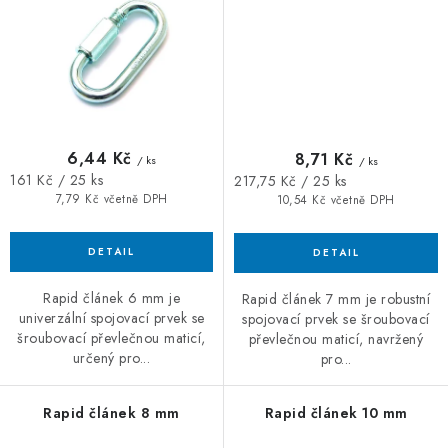
6,44 Kč
8,71 Kč
/ ks
/ ks
Měrná
Měrná
161 Kč / 25 ks
217,75 Kč / 25 ks
cena:
cena:
7,79 Kč včetně DPH
10,54 Kč včetně DPH
Rapid článek 6 mm je
Rapid článek 7 mm je robustní
univerzální spojovací prvek se
spojovací prvek se šroubovací
šroubovací převlečnou maticí,
převlečnou maticí, navržený
určený pro...
pro...
Rapid článek 8 mm
Rapid článek 10 mm