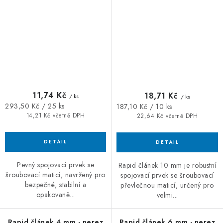
11,74 Kč
18,71 Kč
/ ks
/ ks
Měrná
Měrná
293,50 Kč / 25 ks
187,10 Kč / 10 ks
cena:
cena:
14,21 Kč včetně DPH
22,64 Kč včetně DPH
Pevný spojovací prvek se
Rapid článek 10 mm je robustní
šroubovací maticí, navržený pro
spojovací prvek se šroubovací
bezpečné, stabilní a
převlečnou maticí, určený pro
opakovaně...
velmi...
Rapid článek 4 mm - nerez
Rapid článek 6 mm - nerez