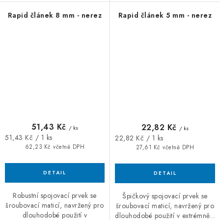
Rapid článek 8 mm - nerez
Rapid článek 5 mm - nerez
51,43 Kč
22,82 Kč
/ ks
/ ks
Měrná
Měrná
51,43 Kč / 1 ks
22,82 Kč / 1 ks
cena:
cena:
62,23 Kč včetně DPH
27,61 Kč včetně DPH
Robustní spojovací prvek se
Špičkový spojovací prvek se
šroubovací maticí, navržený pro
šroubovací maticí, navržený pro
dlouhodobé použití v
dlouhodobé použití v extrémně...