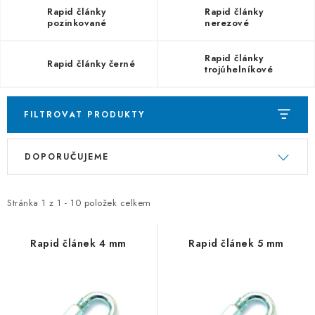
OTOČNÁ OKA A OBRTLÍKY
Rapid články
Rapid články
pozinkované
nerezové
KLADKY
Rapid články
Rapid články černé
trojúhelníkové
KLÍČOVÉ KROUŽKY
pozinkované
KLÍČOVÉ PŘÍVĚSKY
FILTROVAT PRODUKTY
V
Ř
S - HÁČKY
DOPORUČUJEME
ý
a
p
z
NOUZOVÉ ČLÁNKY
i
e
Stránka
1
z
1
-
10
položek celkem
ZÁVLAČKY
s
n
p
í
Rapid článek 4 mm
Rapid článek 5 mm
KURTY A POPRUHY
r
p
o
r
TEXTILNÍ LANA
d
o