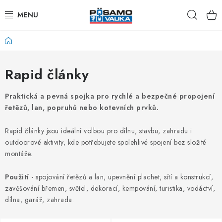
Přejít
Hleda
na
obsah
Domů
ŘETĚZY
LANA Z OCELI A NEREZI
Rapid články
PŘÍSLUŠENSTVÍ K LANŮM
Praktická a pevná spojka pro rychlé a bezpečné propojení
řetězů, lan, popruhů nebo kotevních prvků.
NAPÍNACÍ ŠROUBY
Rapid články jsou ideální volbou pro dílnu, stavbu, zahradu i
outdoorové aktivity, kde potřebujete spolehlivé spojení bez složité
KARABINY
montáže.
RAPID ČLÁNKY
Použití -
spojování řetězů a lan, upevnění plachet, sítí a konstrukcí,
zavěšování břemen, světel, dekorací, kempování, turistika, vodáctví,
TŘMENY A ZÁVĚSNÁ OKA
dílna, garáž, zahrada.