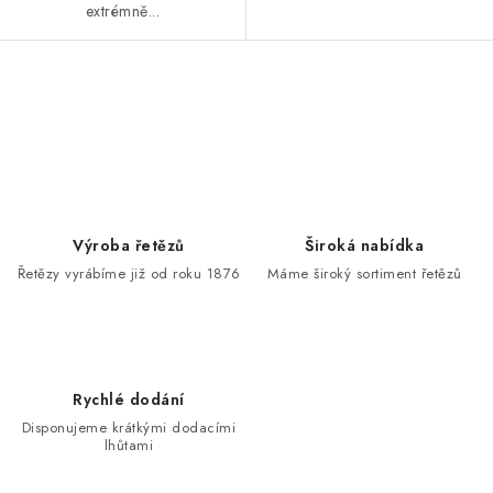
extrémně...
O
v
l
á
d
a
Výroba řetězů
Široká nabídka
c
Řetězy vyrábíme již od roku 1876
Máme široký sortiment řetězů
í
p
r
v
Rychlé dodání
k
Disponujeme krátkými dodacími
y
lhůtami
v