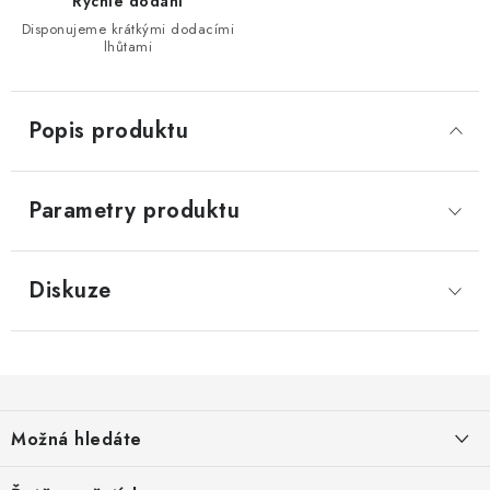
Rychlé dodání
Disponujeme krátkými dodacími
lhůtami
Popis produktu
Parametry produktu
Diskuze
Z
á
Možná hledáte
p
a
O nás