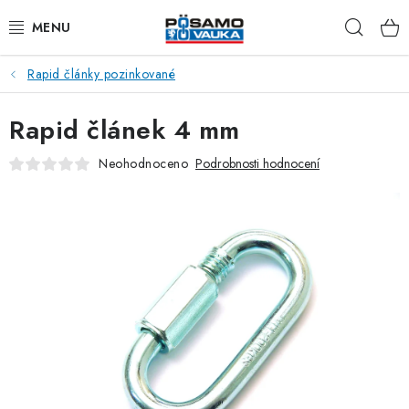
Přejít
Hleda
na
obsah
Rapid články pozinkované
ŘETĚZY
Rapid článek 4 mm
LANA Z OCELI A NEREZI
Neohodnoceno
Podrobnosti hodnocení
PŘÍSLUŠENSTVÍ K LANŮM
NAPÍNACÍ ŠROUBY
KARABINY
RAPID ČLÁNKY
TŘMENY A ZÁVĚSNÁ OKA