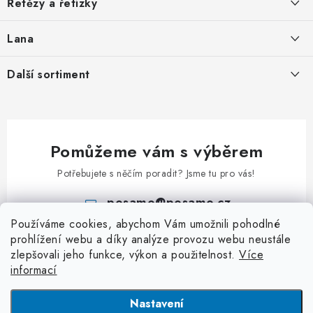
Řetězy a řetízky
t
Nabídka spolupráce
í
Svařované řetězy zkoušené
Lana
Podmínky ochrany osobních údajů
Svařované řetězy nezkoušené
Ocelová pozinkovaná lana
Další sortiment
Obchodní podmínky
Ozdobné řetězy
Pozinkovaná ocelová lana v PVC
Kontakt
Karabiny
Uzlované řetězy
Lana z nerezi
Klíčové přívěsky
Kuličkové řetězy
Příslušenství k lanům
Pomůžeme vám s výběrem
Kladky
Patentní řetězy
Potřebujete s něčím poradit? Jsme tu pro vás!
Klíčové kroužky
Hodinové řetězy a řetízky
posamo
@
posamo.cz
Rapid články
Kroucené řetězy
Používáme cookies, abychom Vám umožnili pohodlné
+420 466 681 228
S - Háčky
prohlížení webu a díky analýze provozu webu neustále
Jednoduché řetězy
zlepšovali jeho funkce, výkon a použitelnost.
Více
Třmeny a závěsná oka
Dvojité řetězy
informací
Závlačky
Dopravníkové řetězy
Nastavení