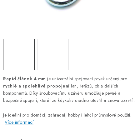
OTOČNÁ OKA A OBRTLÍKY
KLADKY
KLÍČOVÉ KROUŽKY
KLÍČOVÉ PŘÍVĚSKY
S - HÁČKY
Rapid článek 4 mm
je univerzální spojovací prvek určený pro
NOUZOVÉ ČLÁNKY
rychlé a spolehlivé propojení
lan, řetězů, ok a dalších
komponentů. Díky šroubovacímu uzávěru umožňuje pevné a
ZÁVLAČKY
bezpečné spojení, které lze kdykoliv snadno otevřít a znovu uzavřít.
KURTY A POPRUHY
Je ideální pro domácí, zahradní, hobby i lehčí průmyslové použití.
Více informací
TEXTILNÍ LANA