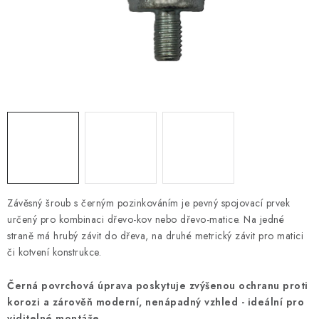
OTOČNÁ OKA A OBRTLÍKY
KLADKY
KLÍČOVÉ KROUŽKY
KLÍČOVÉ PŘÍVĚSKY
S - HÁČKY
NOUZOVÉ ČLÁNKY
Závěsný šroub s černým pozinkováním je pevný spojovací prvek
určený pro kombinaci dřevo-kov nebo dřevo-matice. Na jedné
ZÁVLAČKY
straně má hrubý závit do dřeva, na druhé metrický závit pro matici
či kotvení konstrukce.
KURTY A POPRUHY
Černá povrchová úprava poskytuje zvýšenou ochranu proti
TEXTILNÍ LANA
korozi a zárověň moderní, nenápadný vzhled - ideální pro
viditelné montáže.