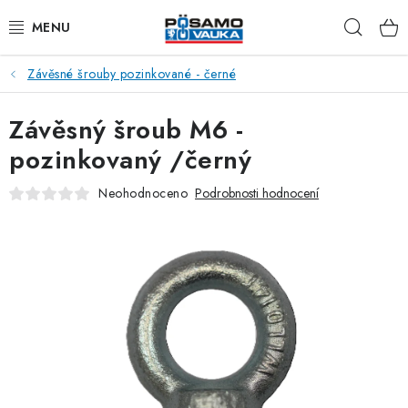
Přejít
Hleda
na
obsah
Závěsné šrouby pozinkované - černé
ŘETĚZY
Závěsný šroub M6 -
LANA Z OCELI A NEREZI
pozinkovaný /černý
PŘÍSLUŠENSTVÍ K LANŮM
Neohodnoceno
Podrobnosti hodnocení
NAPÍNACÍ ŠROUBY
KARABINY
RAPID ČLÁNKY
TŘMENY A ZÁVĚSNÁ OKA