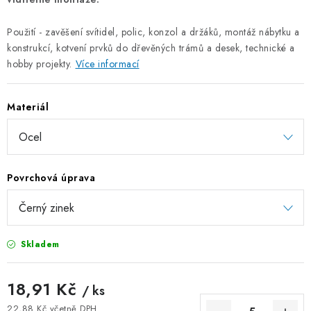
ZÁVĚSNÉ ŘETĚZY PRO KVĚTINÁČE
Použití - zavěšení svítidel, polic, konzol a držáků, montáž nábytku a
konstrukcí, kotvení prvků do dřevěných trámů a desek, technické a
Úvod
O nás
Spolupráce
Novinky
Kontakt
hobby projekty.
Více informací
Materiál
Povrchová úprava
Skladem
18,91 Kč
/ ks
22,88 Kč včetně DPH