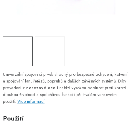
OTOČNÁ OKA A OBRTLÍKY
KLADKY
KLÍČOVÉ KROUŽKY
KLÍČOVÉ PŘÍVĚSKY
S - HÁČKY
Univerzální spojovací prvek vhodný pro bezpečné uchycení, kotvení
NOUZOVÉ ČLÁNKY
a spojování lan, řetězů, popruhů a dalších závěsných systémů. Díky
provedení z
nerezové oceli
nabízí vysokou odolnost proti korozi,
ZÁVLAČKY
dlouhou životnost a spolehlivou funkci i při trvalém venkovním
použití.
Více informací
KURTY A POPRUHY
Použití
TEXTILNÍ LANA