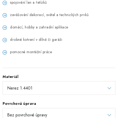
spojování lan a řetízků
ZÁVĚSNÉ ŘETĚZY PRO KVĚTINÁČE
zavěšování dekorací, světel a technických prvků
Úvod
O nás
Spolupráce
Novinky
Kontakt
domácí, hobby a zahradní aplikace
drobné kotvení v dílně či garáži
pomocné montážní práce
Materiál
Povrchová úprava