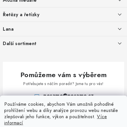
Možná hledáte
p
a
O nás
Řetězy a řetízky
t
Nabídka spolupráce
í
Svařované řetězy zkoušené
Lana
Podmínky ochrany osobních údajů
Svařované řetězy nezkoušené
Ocelová pozinkovaná lana
Další sortiment
Obchodní podmínky
Ozdobné řetězy
Pozinkovaná ocelová lana v PVC
Kontakt
Karabiny
Uzlované řetězy
Lana z nerezi
Klíčové přívěsky
Kuličkové řetězy
Příslušenství k lanům
Pomůžeme vám s výběrem
Kladky
Patentní řetězy
Potřebujete s něčím poradit? Jsme tu pro vás!
Klíčové kroužky
Hodinové řetězy a řetízky
posamo
@
posamo.cz
Rapid články
Kroucené řetězy
Používáme cookies, abychom Vám umožnili pohodlné
+420 466 681 228
S - Háčky
prohlížení webu a díky analýze provozu webu neustále
Jednoduché řetězy
zlepšovali jeho funkce, výkon a použitelnost.
Více
Třmeny a závěsná oka
Dvojité řetězy
informací