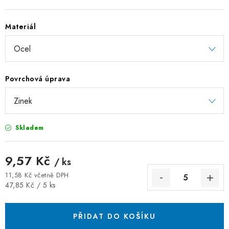
ZÁVĚSNÉ ŘETĚZY PRO KVĚTINÁČE
Materiál
Úvod
O nás
Spolupráce
Novinky
Kontakt
Povrchová úprava
Skladem
9,57 Kč
/ ks
11,58 Kč včetně DPH
Měrná cena:
47,85 Kč / 5 ks
PŘIDAT DO KOŠÍKU