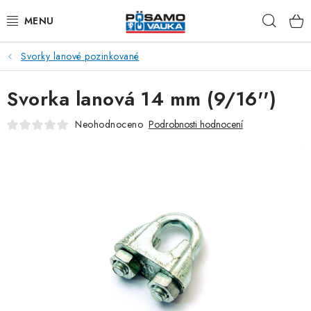
Přejít
Hleda
na
obsah
Svorky lanové pozinkované
ŘETĚZY
Svorka lanová 14 mm (9/16'')
LANA Z OCELI A NEREZI
Neohodnoceno
Podrobnosti hodnocení
PŘÍSLUŠENSTVÍ K LANŮM
NAPÍNACÍ ŠROUBY
KARABINY
RAPID ČLÁNKY
TŘMENY A ZÁVĚSNÁ OKA