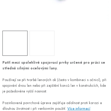
OTOČNÁ OKA A OBRTLÍKY
KLADKY
KLÍČOVÉ KROUŽKY
KLÍČOVÉ PŘÍVĚSKY
S - HÁČKY
Patří mezi spolehlivé spojovací prvky určené pro práci se
NOUZOVÉ ČLÁNKY
středně silnými ocelovými lany.
ZÁVLAČKY
Používají se při tvorbě lanových ok (často v kombinaci s očnicí), při
spojování dvou lan nebo při zajištění konců lan v konstrukcích, kde
KURTY A POPRUHY
je požadována vyšší nosnost.
Pozinkovaná povrchová úprava zajišťuje odolnost proti korozi a
TEXTILNÍ LANA
dlouhou životnost i při venkovním použití.
Více informací