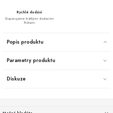
Rychlé dodání
Disponujeme krátkými dodacími
lhůtami
Popis produktu
Parametry produktu
Diskuze
Z
á