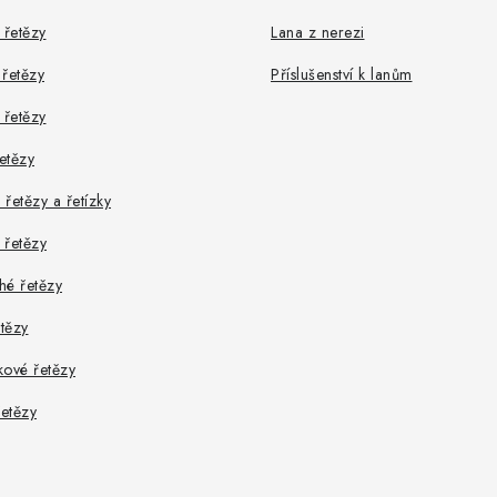
řetězy
Lana z nerezi
řetězy
Příslušenství k lanům
 řetězy
řetězy
řetězy a řetízky
 řetězy
hé řetězy
etězy
kové řetězy
řetězy