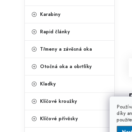
Karabiny
Rapid články
Třmeny a závěsná oka
Otočná oka a obrtlíky
Kladky
Klíčové kroužky
Použív
díky a
Klíčové přívěsky
použit
Nas