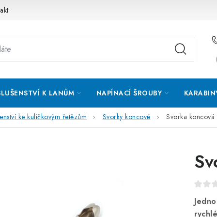
akt
SLUŠENSTVÍ K LANŮM
NAPÍNACÍ ŠROUBY
KARABIN
šenství ke kuličkovým řetězům
Svorky koncové
Svorka koncová
Sv
Jedno
rychl