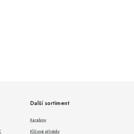
Další sortiment
Karabiny
C
Klíčové přívěsky