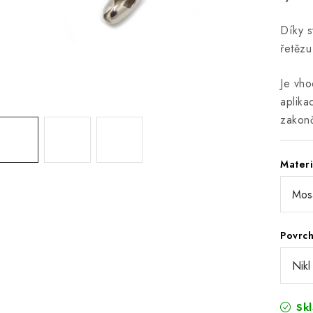
Díky s
řetězu
Je vho
aplika
zakon
Materi
Povrc
Sk