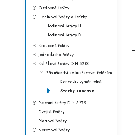
g
r
Ozdobné řetězy
o
Hodinové řetězy a řetízky
a
r
Hodinové řetězy U
n
i
Hodinové řetězy D
e
n
Kroucené řetězy
í
Jednoduché řetězy
p
Kuličkové řetězy DIN 5280
Příslušenství ke kuličkovým řetězům
a
Koncovky vyměnitelné
n
Svorky koncové
e
Patentní řetězy DIN 5279
l
Dvojité řetězy
Plastové řetězy
Nerezové řetězy