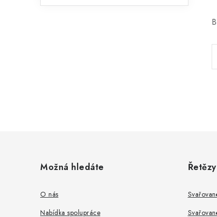
B
Z
á
Možná hledáte
Řetězy
p
a
O nás
Svařovan
t
Nabídka spolupráce
Svařovan