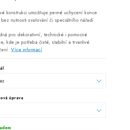
vé konstrukci umožňuje pevné uchycení konce
 bez nutnosti svařování či speciálního nářadí.
dná pro dekorativní, technické i pomocné
ce, kde je potřeba čisté, stabilní a trvanlivé
čení.
Více informací
ál
hová úprava
ladem