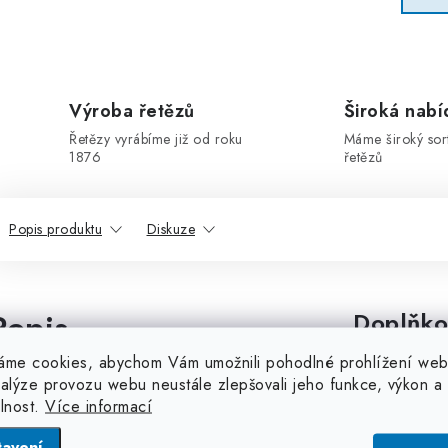
Výroba řetězů
Široká nabí
Řetězy vyrábíme již od roku
Máme široký sor
1876
řetězů
Popis produktu
Diskuze
Popis
Doplňko
produktu
áme cookies, abychom Vám umožnili pohodlné prohlížení web
nalýze provozu webu neustále zlepšovali jeho funkce, výkon a
Kategorie
elnost.
Více informací
tavení