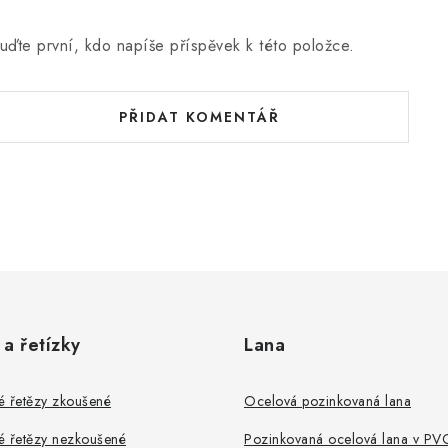
uďte první, kdo napíše příspěvek k této položce.
PŘIDAT KOMENTÁŘ
 a řetízky
Lana
é řetězy zkoušené
Ocelová pozinkovaná lana
é řetězy nezkoušené
Pozinkovaná ocelová lana v PV