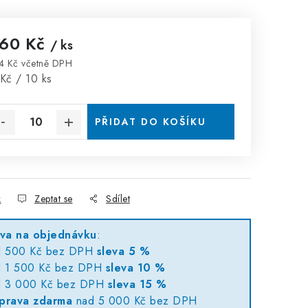
,60 Kč
/ ks
4 Kč včetně DPH
rná cena:
Kč / 10 ks
PŘIDAT DO KOŠÍKU
k
Zeptat se
Sdílet
eva na objednávku
:
d 500 Kč bez DPH
sleva 5 %
d 1 500 Kč bez DPH
sleva 10 %
d 3 000 Kč bez DPH
sleva 15 %
prava zdarma
nad 5 000 Kč bez DPH