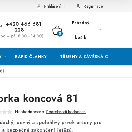
Přihlášení
Registrace
Prázdný
+420 466 681
228
NÁKUPNÍ
(po – pá: 8:00 - 14:00)
košík
KOŠÍK
Y
RAPID ČLÁNKY
TŘMENY A ZÁVĚSNÁ OKA
O
 81
orka koncová 81
Neohodnoceno
Podrobnosti hodnocení
duchý, pevný a spolehlivý prvek určený pro
é a bezpečné zakončení řetězů.