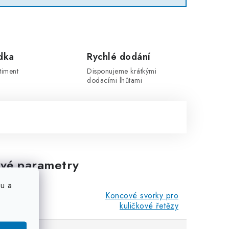
dka
Rychlé dodání
timent
Disponujeme krátkými
dodacími lhůtami
vé parametry
u a
Koncové svorky pro
kuličkové řetězy