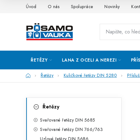
Přejít
Úvod
O nás
Spolupráce
Novinky
Kont
na
obsah
ŘETĚZY
LANA Z OCELI A NEREZI
PŘÍ
Domů
Řetězy
Kuličkové řetězy DIN 5280
Příslu
P
K
Přeskočit
Řetězy
kategorie
a
o
t
Svařované řetězy DIN 5685
s
Svařované řetězy DIN 766/763
e
t
Uzlové řetězy DIN 5686