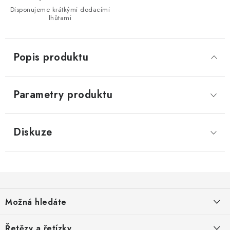
Disponujeme krátkými dodacími
lhůtami
Popis produktu
Parametry produktu
Diskuze
Z
á
Možná hledáte
p
a
O nás
Řetězy a řetízky