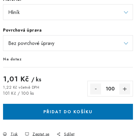
ZÁVĚSNÉ ŘETĚZY PRO KVĚTINÁČE
Úvod
O nás
Spolupráce
Novinky
Kontakt
Povrchová úprava
Na dotaz
1,01 Kč
/ ks
1,22 Kč včetně DPH
Měrná cena:
101 Kč / 100 ks
PŘIDAT DO KOŠÍKU
Tisk
Zeptat se
Sdílet