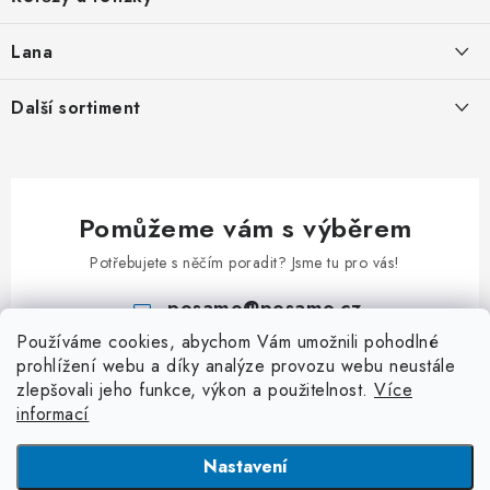
t
Nabídka spolupráce
í
Svařované řetězy zkoušené
Lana
Podmínky ochrany osobních údajů
Svařované řetězy nezkoušené
Ocelová pozinkovaná lana
Další sortiment
Obchodní podmínky
Ozdobné řetězy
Pozinkovaná ocelová lana v PVC
Kontakt
Karabiny
Uzlované řetězy
Lana z nerezi
Klíčové přívěsky
Kuličkové řetězy
Příslušenství k lanům
Pomůžeme vám s výběrem
Kladky
Patentní řetězy
Potřebujete s něčím poradit? Jsme tu pro vás!
Klíčové kroužky
Hodinové řetězy a řetízky
posamo
@
posamo.cz
Rapid články
Kroucené řetězy
Používáme cookies, abychom Vám umožnili pohodlné
+420 466 681 228
S - Háčky
prohlížení webu a díky analýze provozu webu neustále
Jednoduché řetězy
zlepšovali jeho funkce, výkon a použitelnost.
Více
Třmeny a závěsná oka
Dvojité řetězy
informací
Závlačky
Dopravníkové řetězy
Nastavení
Dopravníkové řetězy