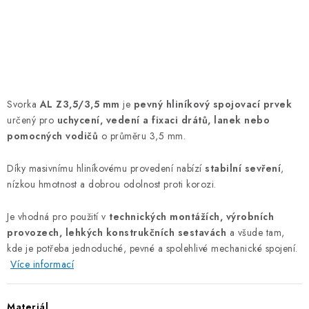
OTOČNÁ OKA A OBRTLÍKY
KLADKY
KLÍČOVÉ KROUŽKY
Svorka
AL Z3,5/3,5 mm
je
pevný hliníkový spojovací prvek
KLÍČOVÉ PŘÍVĚSKY
určený pro
uchycení, vedení a fixaci drátů, lanek nebo
pomocných vodičů
o průměru 3,5 mm.
S - HÁČKY
Díky masivnímu hliníkovému provedení nabízí
stabilní sevření
,
NOUZOVÉ ČLÁNKY
nízkou hmotnost a dobrou odolnost proti korozi.
ZÁVLAČKY
Je vhodná pro použití v
technických montážích, výrobních
provozech, lehkých konstrukčních sestavách
a všude tam,
kde je potřeba jednoduché, pevné a spolehlivé mechanické spojení.
KURTY A POPRUHY
Více informací
TEXTILNÍ LANA
Materiál