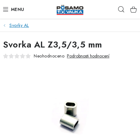
Přejít
Hleda
na
obsah
Svorky AL
ŘETĚZY
Svorka AL Z3,5/3,5 mm
LANA Z OCELI A NEREZI
Neohodnoceno
Podrobnosti hodnocení
PŘÍSLUŠENSTVÍ K LANŮM
NAPÍNACÍ ŠROUBY
KARABINY
RAPID ČLÁNKY
TŘMENY A ZÁVĚSNÁ OKA