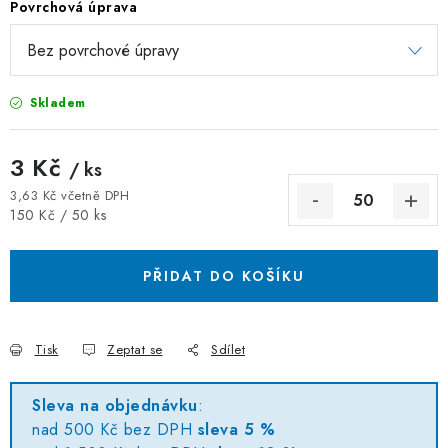
Povrchová úprava
ZÁVĚSNÉ ŘETĚZY PRO KVĚTINÁČE
Úvod
O nás
Spolupráce
Novinky
Kontakt
Skladem
3 Kč
/ ks
3,63 Kč včetně DPH
Měrná cena:
150 Kč / 50 ks
PŘIDAT DO KOŠÍKU
Tisk
Zeptat se
Sdílet
Sleva na objednávku
:
nad 500 Kč bez DPH
sleva 5 %