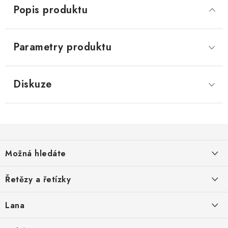
Popis produktu
Parametry produktu
Diskuze
Z
á
Možná hledáte
p
a
O nás
Řetězy a řetízky
t
Nabídka spolupráce
í
Svařované řetězy zkoušené
Lana
Podmínky ochrany osobních údajů
Svařované řetězy nezkoušené
Ocelová pozinkovaná lana