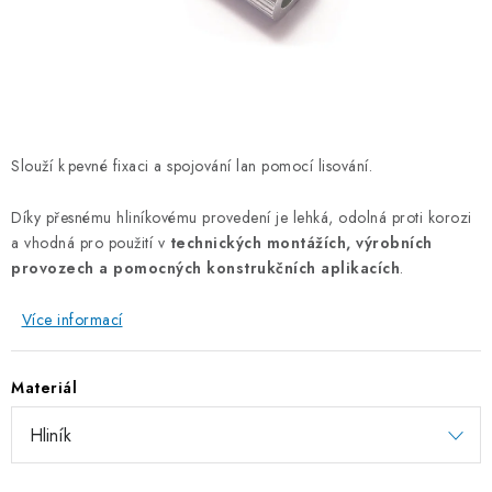
OTOČNÁ OKA A OBRTLÍKY
KLADKY
KLÍČOVÉ KROUŽKY
Slouží k pevné fixaci a spojování lan pomocí lisování.
KLÍČOVÉ PŘÍVĚSKY
Díky přesnému hliníkovému provedení je lehká, odolná proti korozi
S - HÁČKY
a vhodná pro použití v
technických montážích, výrobních
provozech a pomocných konstrukčních aplikacích
.
NOUZOVÉ ČLÁNKY
Více informací
ZÁVLAČKY
Materiál
KURTY A POPRUHY
TEXTILNÍ LANA