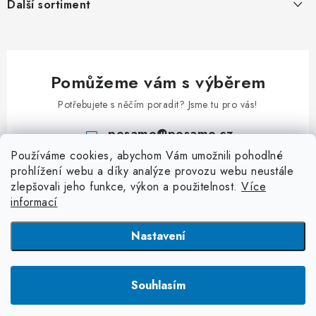
Další sortiment
Obchodní podmínky
Ozdobné řetězy
Pozinkovaná ocelová lana v PVC
Kontakt
Karabiny
Uzlované řetězy
Lana z nerezi
Klíčové přívěsky
Kuličkové řetězy
Příslušenství k lanům
Pomůžeme vám s výběrem
Kladky
Patentní řetězy
Potřebujete s něčím poradit? Jsme tu pro vás!
Klíčové kroužky
Hodinové řetězy a řetízky
posamo
@
posamo.cz
Rapid články
Kroucené řetězy
Používáme cookies, abychom Vám umožnili pohodlné
+420 466 681 228
S - Háčky
prohlížení webu a díky analýze provozu webu neustále
Jednoduché řetězy
zlepšovali jeho funkce, výkon a použitelnost.
Více
Třmeny a závěsná oka
Dvojité řetězy
informací
Závlačky
Dopravníkové řetězy
Nastavení
Dopravníkové řetězy
Plastové řetězy
Copyright 2026
PÖSAMO Řetězárna
. Všechna práva vyhrazena.
Upravit
nastavení cookies
Souhlasím
Vytvořil Shoptet
|
Zprovozněný e-shop na Shoptetu máme od DF SOLUTIONS