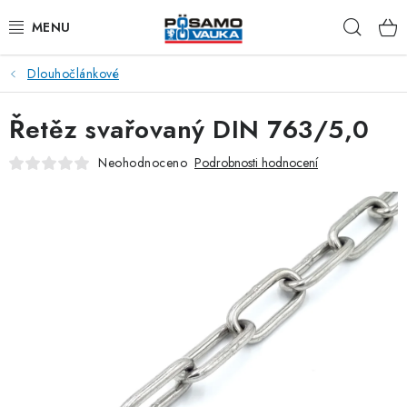
Přejít
Hleda
na
obsah
Dlouhočlánkové
ŘETĚZY
Řetěz svařovaný DIN 763/5,0
LANA Z OCELI A NEREZI
Neohodnoceno
Podrobnosti hodnocení
PŘÍSLUŠENSTVÍ K LANŮM
NAPÍNACÍ ŠROUBY
KARABINY
RAPID ČLÁNKY
TŘMENY A ZÁVĚSNÁ OKA