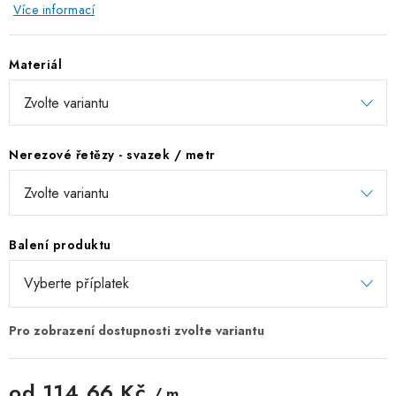
Více informací
ZÁVĚSNÉ ŘETĚZY PRO KVĚTINÁČE
Materiál
Úvod
O nás
Spolupráce
Novinky
Kontakt
Nerezové řetězy - svazek / metr
Balení produktu
od
114,66 Kč
/ m