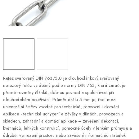
OTOČNÁ OKA A OBRTLÍKY
KLADKY
KLÍČOVÉ KROUŽKY
KLÍČOVÉ PŘÍVĚSKY
S - HÁČKY
Řetěz svařovaný DIN 763/5,0 je dlouhočlánkový svařovaný
NOUZOVÉ ČLÁNKY
nerezový řetěz vyráběný podle normy DIN 763, která zaručuje
přesné rozměry článků, dobrou pevnost a spolehlivost při
ZÁVLAČKY
dlouhodobém používání. Průměr drátu 5 mm jej řadí mezi
univerzální řetězy vhodné pro technické, provozní i domácí
KURTY A POPRUHY
aplikace - technické uchycení a závěsy v dílnách, provozech a
skladech, zahradní a domácí aplikace – zavěšení dekorací,
květináčů, lehkých konstrukcí, pomocné účely v lehkém průmyslu a
TEXTILNÍ LANA
údržbě, vymezení prostoru nebo zavěšení informačních tabulek.