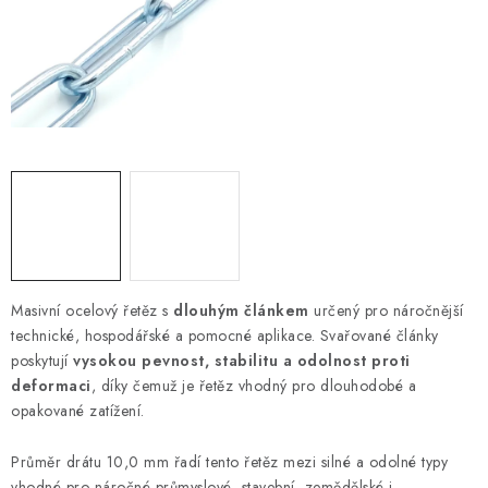
OTOČNÁ OKA A OBRTLÍKY
KLADKY
KLÍČOVÉ KROUŽKY
KLÍČOVÉ PŘÍVĚSKY
S - HÁČKY
NOUZOVÉ ČLÁNKY
Masivní ocelový řetěz s
dlouhým článkem
určený pro náročnější
technické, hospodářské a pomocné aplikace. Svařované články
ZÁVLAČKY
poskytují
vysokou pevnost, stabilitu a odolnost proti
deformaci
, díky čemuž je řetěz vhodný pro dlouhodobé a
KURTY A POPRUHY
opakované zatížení.
TEXTILNÍ LANA
Průměr drátu 10,0 mm řadí tento řetěz mezi silné a odolné typy
vhodné pro náročné průmyslové, stavební, zemědělské i