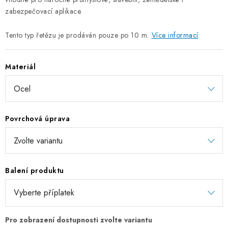
ZÁVĚSNÉ ŘETĚZY PRO KVĚTINÁČE
zabezpečovací aplikace.
Tento typ řetězu je prodáván pouze po 10 m.
Více informací
Úvod
O nás
Spolupráce
Novinky
Kontakt
Materiál
Povrchová úprava
Balení produktu