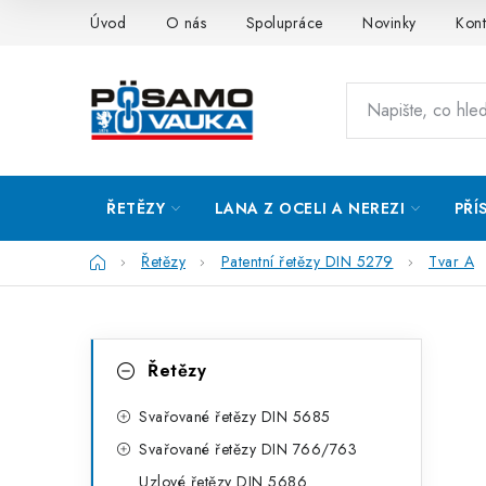
Přejít
Úvod
O nás
Spolupráce
Novinky
Kont
na
obsah
ŘETĚZY
LANA Z OCELI A NEREZI
PŘÍ
Domů
Řetězy
Patentní řetězy DIN 5279
Tvar A
P
K
Přeskočit
Řetězy
kategorie
a
o
t
Svařované řetězy DIN 5685
s
Svařované řetězy DIN 766/763
e
t
Uzlové řetězy DIN 5686