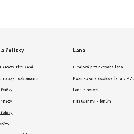
 a řetízky
Lana
é řetězy zkoušené
Ocelová pozinkovaná lana
é řetězy nezkoušené
Pozinkovaná ocelová lana v PV
řetězy
Lana z nerezi
řetězy
Příslušenství k lanům
 řetězy
řetězy