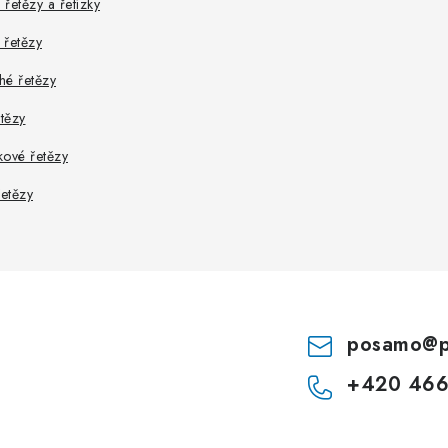
řetězy a řetízky
 řetězy
hé řetězy
etězy
kové řetězy
řetězy
posamo
@
+420 466