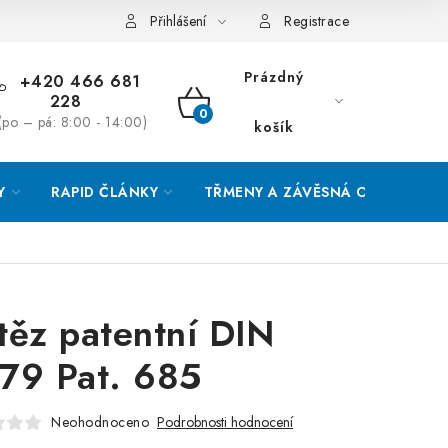
Přihlášení
Registrace
Prázdný
+420 466 681
228
NÁKUPNÍ
(po – pá: 8:00 - 14:00)
košík
KOŠÍK
Y
RAPID ČLÁNKY
TŘMENY A ZÁVĚSNÁ OKA
O
těz patentní DIN
79 Pat. 685
Neohodnoceno
Podrobnosti hodnocení