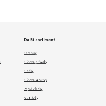
Další sortiment
Karabiny
C
Klíčové přívěsky
Kladky
Klíčové kroužky
Rapid články
S - Háčky