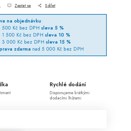
k
Zeptat se
Sdílet
eva na objednávku
:
d 500 Kč bez DPH
sleva 5 %
d 1 500 Kč bez DPH
sleva 10 %
d 3 000 Kč bez DPH
sleva 15 %
prava zdarma
nad 5 000 Kč bez DPH
dka
Rychlé dodání
timent
Disponujeme krátkými
dodacími lhůtami