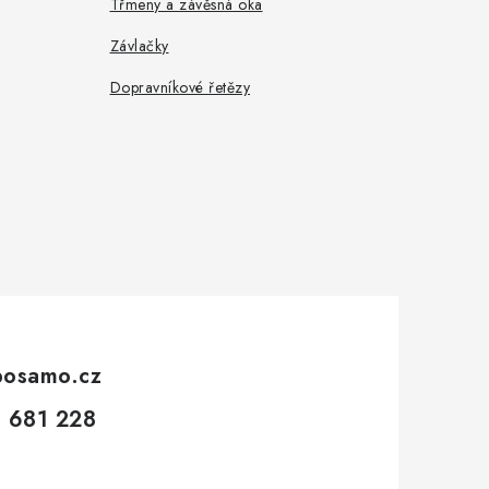
Třmeny a závěsná oka
Závlačky
Dopravníkové řetězy
posamo.cz
 681 228