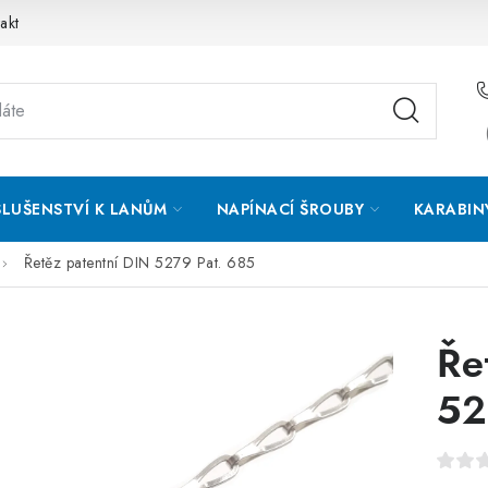
akt
SLUŠENSTVÍ K LANŮM
NAPÍNACÍ ŠROUBY
KARABIN
Řetěz patentní DIN 5279 Pat. 685
Ře
52