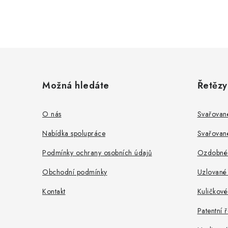
Z
á
Možná hledáte
Řetězy
p
a
O nás
Svařovan
t
Nabídka spolupráce
Svařovan
í
Podmínky ochrany osobních údajů
Ozdobné 
Obchodní podmínky
Uzlované 
Kontakt
Kuličkové
Patentní 