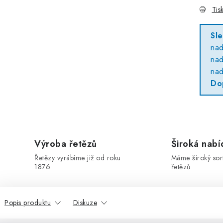
Tis
Sl
na
na
na
Do
Výroba řetězů
Široká nabí
Řetězy vyrábíme již od roku
Máme široký sor
1876
řetězů
Popis produktu
Diskuze