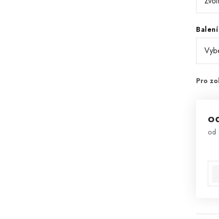
Balení
o
od
Mě