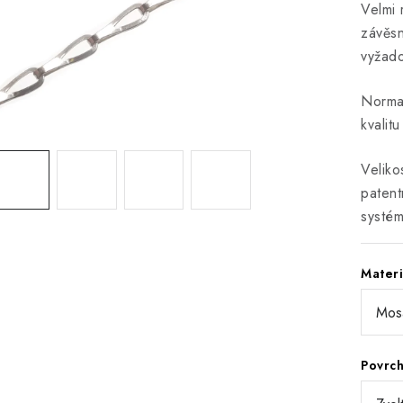
Velmi 
závěsn
vyžado
Norma 
kvalit
Veliko
patent
systém
Materi
Povrc