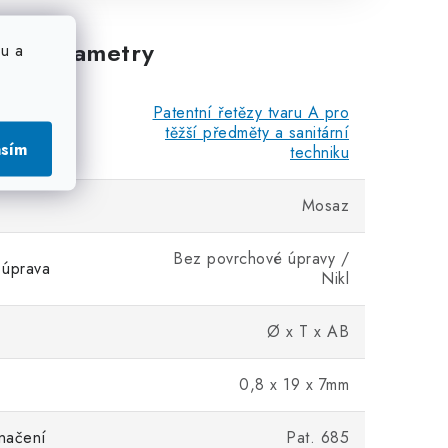
vé parametry
u a
Patentní řetězy tvaru A pro
těžší předměty a sanitární
asím
techniku
Mosaz
Bez povrchové úpravy /
 úprava
Nikl
Ø x T x AB
0,8 x 19 x 7mm
načení
Pat. 685