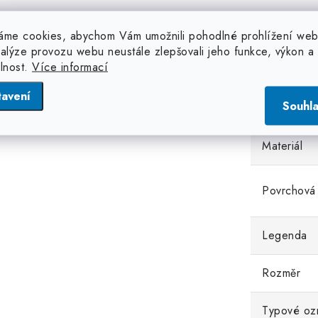
Popis
Doplňko
áme cookies, abychom Vám umožnili pohodlné prohlížení web
nalýze provozu webu neustále zlepšovali jeho funkce, výkon a
produktu
elnost.
Více informací
Kategorie
tavení
Souhl
Materiál
Povrchová
Legenda
Rozměr
Typové oz