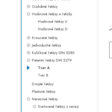
g
r
Ozdobné řetězy
o
Hodinové řetězy a řetízky
a
r
Hodinové řetězy U
n
i
Hodinové řetězy D
e
n
Kroucené řetězy
í
Jednoduché řetězy
p
Kuličkové řetězy DIN 5280
Patentní řetězy DIN 5279
a
Tvar A
n
Tvar B
e
Dvojité řetězy
l
Plastové řetězy
Nerezové řetězy
Svařované řetězy z nerezi