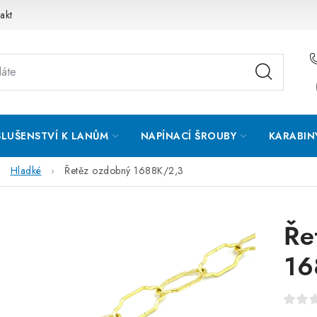
akt
SLUŠENSTVÍ K LANŮM
NAPÍNACÍ ŠROUBY
KARABIN
Hladké
Řetěz ozdobný 1688K/2,3
Ře
16