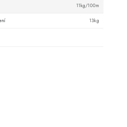
11kg/100m
ení
13kg