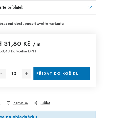
d
31,80 Kč
/ m
38,48 Kč
včetně DPH
rná cena:
PŘIDAT DO KOŠÍKU
k
Zeptat se
Sdílet
eva na objednávku
: