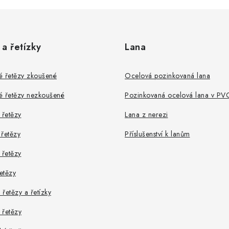
 a řetízky
Lana
é řetězy zkoušené
Ocelová pozinkovaná lana
é řetězy nezkoušené
Pozinkovaná ocelová lana v PV
řetězy
Lana z nerezi
řetězy
Příslušenství k lanům
 řetězy
řetězy
řetězy a řetízky
 řetězy