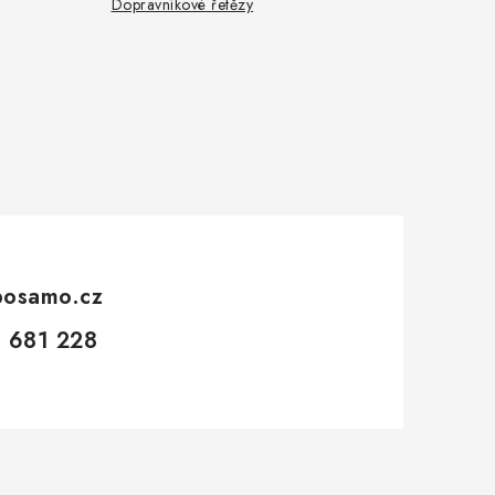
Dopravníkové řetězy
posamo.cz
 681 228