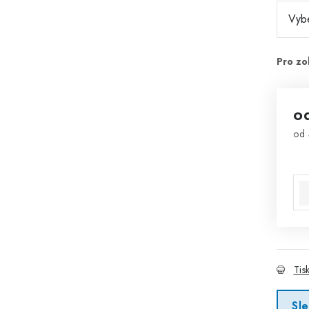
o
od
Mě
Tis
Sl