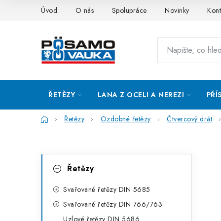
Přejít
Úvod
O nás
Spolupráce
Novinky
Kont
na
obsah
ŘETĚZY
LANA Z OCELI A NEREZI
PŘÍ
Domů
Řetězy
Ozdobné řetězy
Čtvercový drát
P
K
Přeskočit
Řetězy
kategorie
a
o
t
Svařované řetězy DIN 5685
s
Svařované řetězy DIN 766/763
e
t
Uzlové řetězy DIN 5686