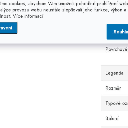
produktu
áme cookies, abychom Vám umožnili pohodlné prohlížení web
nalýze provozu webu neustále zlepšovali jeho funkce, výkon a
Kategorie
elnost.
Více informací
Materiál
tavení
Souhl
Povrchová
Legenda
Rozměr
Typové oz
Balení