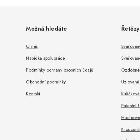
Z
á
Možná hledáte
Řetězy
p
a
O nás
Svařovan
t
Nabídka spolupráce
Svařovan
í
Podmínky ochrany osobních údajů
Ozdobné 
Obchodní podmínky
Uzlované 
Kontakt
Kuličkové
Patentní 
Hodinové 
Kroucené