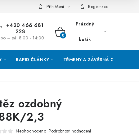
Přihlášení
Registrace
Prázdný
+420 466 681
228
NÁKUPNÍ
(po – pá: 8:00 - 14:00)
košík
KOŠÍK
Y
RAPID ČLÁNKY
TŘMENY A ZÁVĚSNÁ OKA
O
těz ozdobný
88K/2,3
Neohodnoceno
Podrobnosti hodnocení