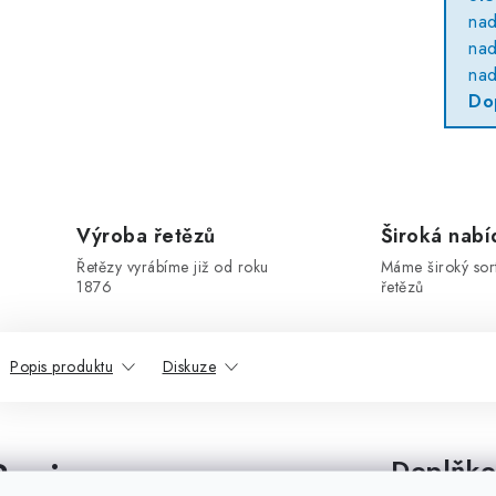
na
na
na
Do
Výroba řetězů
Široká nabí
Řetězy vyrábíme již od roku
Máme široký sor
1876
řetězů
Popis produktu
Diskuze
Popis
Doplňko