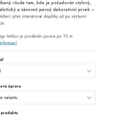
líbený všude tam, kde je požadován stylový,
alistický a zároveň pevný dekorativní prvek –
ětlení přes interiérové doplňky až po výstavní
ce.
typ řetězu je prodáván pouze po 10 m.
informací
ál
hová úprava
 produktu