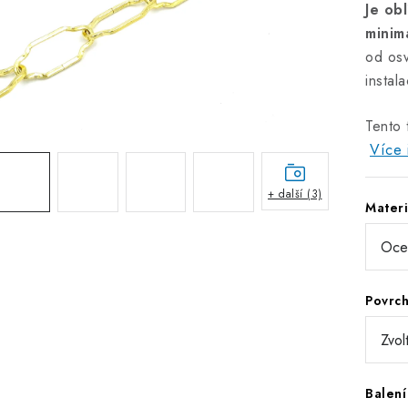
Je ob
minim
od osv
instala
Tento 
Více 
+ další (3)
Materi
Povrc
Balení