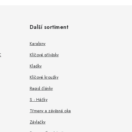
Další sortiment
Karabiny
C
Klíčové přívěsky
Kladky
Klíčové kroužky
Rapid články
S - Háčky
Třmeny a závěsná oka
Závlačky