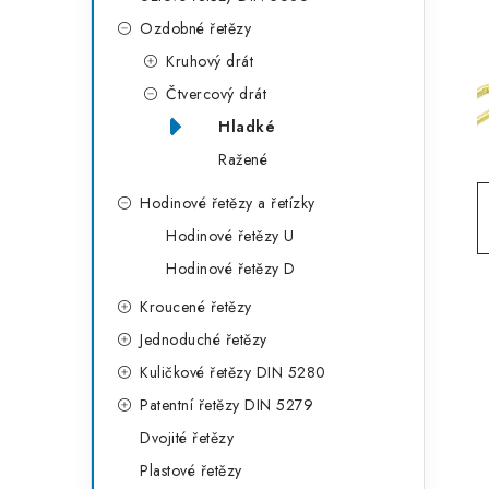
g
r
Ozdobné řetězy
o
Kruhový drát
a
r
Čtvercový drát
n
i
Hladké
e
n
Ražené
í
Hodinové řetězy a řetízky
p
Hodinové řetězy U
Hodinové řetězy D
a
Kroucené řetězy
n
Jednoduché řetězy
e
Kuličkové řetězy DIN 5280
l
Patentní řetězy DIN 5279
Dvojité řetězy
Plastové řetězy