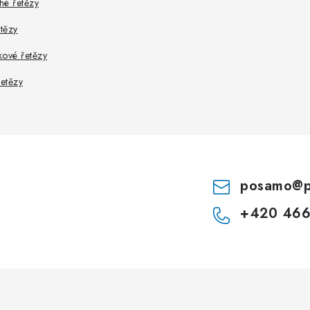
hé řetězy
etězy
kové řetězy
řetězy
posamo
@
+420 466