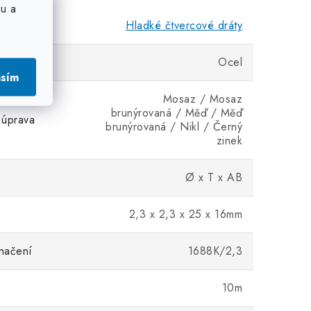
u a
Hladké čtvercové dráty
Ocel
asím
Mosaz / Mosaz
brunýrovaná / Měď / Měď
 úprava
brunýrovaná / Nikl / Černý
zinek
Ø x T x AB
2,3 x 2,3 x 25 x 16mm
načení
1688K/2,3
10m