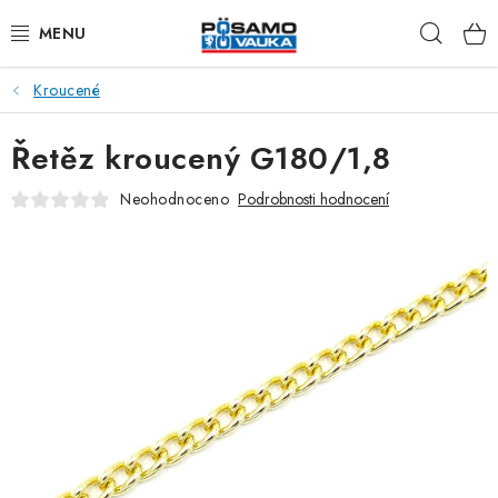
Přejít
Hleda
na
obsah
Kroucené
ŘETĚZY
Řetěz kroucený G180/1,8
LANA Z OCELI A NEREZI
Neohodnoceno
Podrobnosti hodnocení
PŘÍSLUŠENSTVÍ K LANŮM
NAPÍNACÍ ŠROUBY
KARABINY
RAPID ČLÁNKY
TŘMENY A ZÁVĚSNÁ OKA