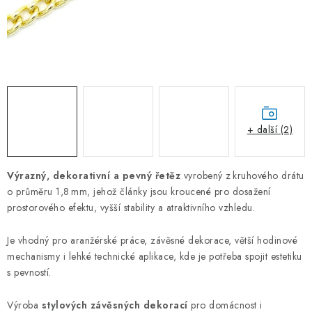
OTOČNÁ OKA A OBRTLÍKY
KLADKY
KLÍČOVÉ KROUŽKY
KLÍČOVÉ PŘÍVĚSKY
+ další (2)
S - HÁČKY
Výrazný, dekorativní a pevný řetěz
vyrobený z kruhového drátu
NOUZOVÉ ČLÁNKY
o průměru 1,8 mm, jehož články jsou kroucené pro dosažení
prostorového efektu, vyšší stability a atraktivního vzhledu.
ZÁVLAČKY
Je vhodný pro aranžérské práce, závěsné dekorace, větší hodinové
KURTY A POPRUHY
mechanismy i lehké technické aplikace, kde je potřeba spojit estetiku
s pevností.
TEXTILNÍ LANA
Výroba
stylových závěsných dekorací
pro domácnost i