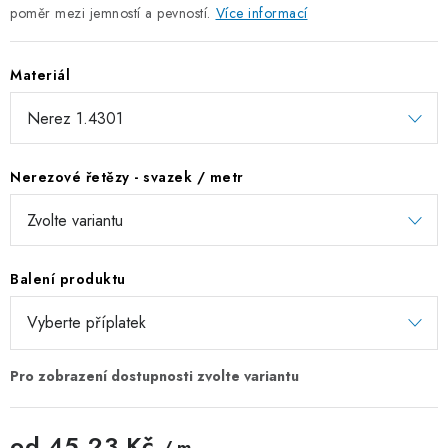
poměr mezi jemností a pevností.
Více informací
ZÁVĚSNÉ ŘETĚZY PRO KVĚTINÁČE
Materiál
Úvod
O nás
Spolupráce
Novinky
Kontakt
Nerezové řetězy - svazek / metr
Balení produktu
od
45,23 Kč