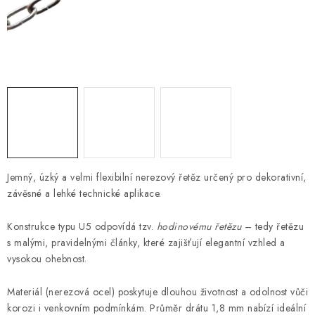
OTOČNÁ OKA A OBRTLÍKY
KLADKY
KLÍČOVÉ KROUŽKY
KLÍČOVÉ PŘÍVĚSKY
S - HÁČKY
Jemný, úzký a velmi flexibilní nerezový řetěz určený pro dekorativní,
NOUZOVÉ ČLÁNKY
závěsné a lehké technické aplikace.
ZÁVLAČKY
Konstrukce typu U5 odpovídá tzv.
hodinovému řetězu
– tedy řetězu
s malými, pravidelnými články, které zajišťují elegantní vzhled a
KURTY A POPRUHY
vysokou ohebnost.
Materiál (nerezová ocel) poskytuje dlouhou životnost a odolnost vůči
TEXTILNÍ LANA
korozi i venkovním podmínkám. Průměr drátu 1,8 mm nabízí ideální