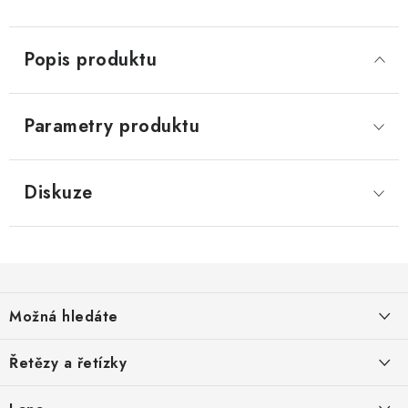
Popis produktu
Parametry produktu
Diskuze
Z
á
Možná hledáte
p
a
O nás
Řetězy a řetízky
t
Nabídka spolupráce
í
Svařované řetězy zkoušené