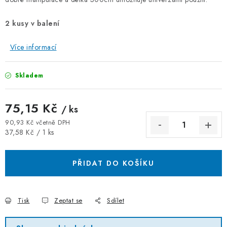
ZÁVĚSNÉ ŘETĚZY PRO KVĚTINÁČE
2 kusy v balení
Úvod
O nás
Spolupráce
Novinky
Kontakt
Více informací
Skladem
75,15 Kč
/ ks
90,93 Kč včetně DPH
Měrná cena:
37,58 Kč / 1 ks
PŘIDAT DO KOŠÍKU
Tisk
Zeptat se
Sdílet