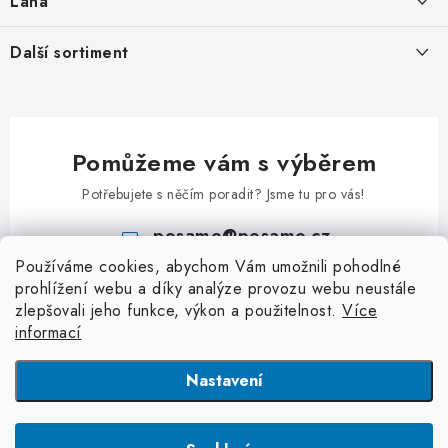
Lana
Podmínky ochrany osobních údajů
Svařované řetězy nezkoušené
Ocelová pozinkovaná lana
Další sortiment
Obchodní podmínky
Ozdobné řetězy
Pozinkovaná ocelová lana v PVC
Kontakt
Karabiny
Uzlované řetězy
Lana z nerezi
Klíčové přívěsky
Kuličkové řetězy
Příslušenství k lanům
Pomůžeme vám s výběrem
Kladky
Patentní řetězy
Potřebujete s něčím poradit? Jsme tu pro vás!
Klíčové kroužky
Hodinové řetězy a řetízky
posamo
@
posamo.cz
Rapid články
Kroucené řetězy
Používáme cookies, abychom Vám umožnili pohodlné
+420 466 681 228
S - Háčky
prohlížení webu a díky analýze provozu webu neustále
Jednoduché řetězy
zlepšovali jeho funkce, výkon a použitelnost.
Více
Třmeny a závěsná oka
Dvojité řetězy
informací
Závlačky
Dopravníkové řetězy
Nastavení
Dopravníkové řetězy
Plastové řetězy
Copyright 2026
PÖSAMO Řetězárna
. Všechna práva vyhrazena.
Upravit
nastavení cookies