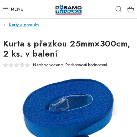
Přejít
Hleda
na
obsah
Kurty a popruhy
ŘETĚZY
Kurta s přezkou 25mm×300cm,
LANA Z OCELI A NEREZI
2 ks. v balení
PŘÍSLUŠENSTVÍ K LANŮM
Neohodnoceno
Podrobnosti hodnocení
NAPÍNACÍ ŠROUBY
KARABINY
RAPID ČLÁNKY
TŘMENY A ZÁVĚSNÁ OKA