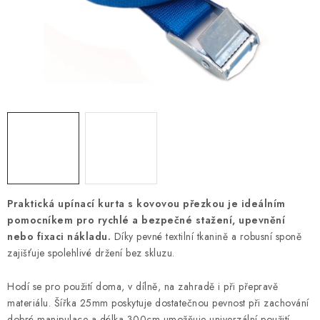
OTOČNÁ OKA A OBRTLÍKY
KLADKY
KLÍČOVÉ KROUŽKY
KLÍČOVÉ PŘÍVĚSKY
S - HÁČKY
NOUZOVÉ ČLÁNKY
Praktická upínací kurta s kovovou přezkou je ideálním
pomocníkem pro rychlé a bezpečné stažení, upevnění
ZÁVLAČKY
nebo fixaci nákladu.
Díky pevné textilní tkanině a robusní sponě
zajišťuje spolehlivé držení bez skluzu.
KURTY A POPRUHY
Hodí se pro použití doma, v dílně, na zahradě i při přepravě
TEXTILNÍ LANA
materiálu. Šířka 25mm poskytuje dostatečnou pevnost při zachování
dobré manipulace a délka 300cm umožňuje univerzální použití.