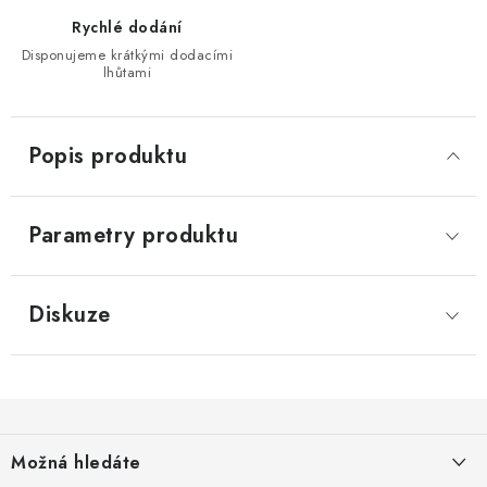
Rychlé dodání
Disponujeme krátkými dodacími
lhůtami
Popis produktu
Parametry produktu
Diskuze
Z
á
Možná hledáte
p