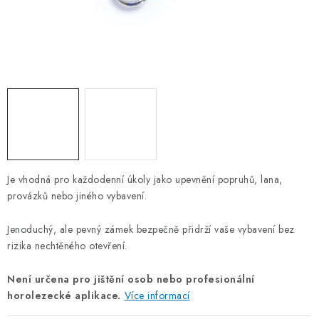
OTOČNÁ OKA A OBRTLÍKY
KLADKY
KLÍČOVÉ KROUŽKY
KLÍČOVÉ PŘÍVĚSKY
S - HÁČKY
Je vhodná pro každodenní úkoly jako upevnění popruhů, lana,
NOUZOVÉ ČLÁNKY
provázků nebo jiného vybavení.
ZÁVLAČKY
Jenoduchý, ale pevný zámek bezpečně přidrží vaše vybavení bez
rizika nechtěného otevření.
KURTY A POPRUHY
Není určena pro jištění osob nebo profesionální
horolezecké aplikace.
Více informací
TEXTILNÍ LANA