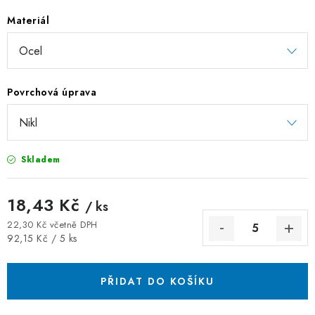
ZÁVĚSNÉ ŘETĚZY PRO KVĚTINÁČE
Materiál
Úvod
O nás
Spolupráce
Novinky
Kontakt
Povrchová úprava
Skladem
18,43 Kč
/ ks
22,30 Kč včetně DPH
Měrná cena:
92,15 Kč / 5 ks
PŘIDAT DO KOŠÍKU