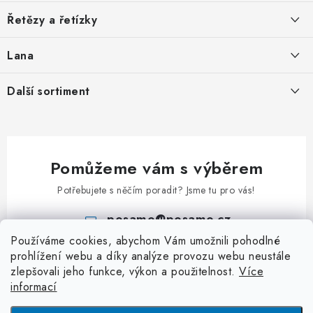
a
O nás
Řetězy a řetízky
t
Nabídka spolupráce
í
Svařované řetězy zkoušené
Lana
Podmínky ochrany osobních údajů
Svařované řetězy nezkoušené
Ocelová pozinkovaná lana
Další sortiment
Obchodní podmínky
Ozdobné řetězy
Pozinkovaná ocelová lana v PVC
Kontakt
Karabiny
Uzlované řetězy
Lana z nerezi
Klíčové přívěsky
Kuličkové řetězy
Příslušenství k lanům
Pomůžeme vám s výběrem
Kladky
Patentní řetězy
Potřebujete s něčím poradit? Jsme tu pro vás!
Klíčové kroužky
Hodinové řetězy a řetízky
posamo
@
posamo.cz
Rapid články
Kroucené řetězy
Používáme cookies, abychom Vám umožnili pohodlné
+420 466 681 228
S - Háčky
prohlížení webu a díky analýze provozu webu neustále
Jednoduché řetězy
zlepšovali jeho funkce, výkon a použitelnost.
Více
Třmeny a závěsná oka
Dvojité řetězy
informací
Závlačky
Dopravníkové řetězy