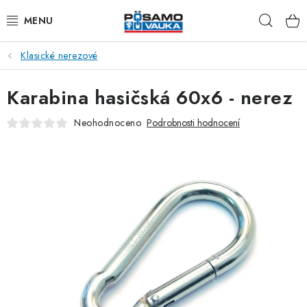
Přejít
Hleda
na
obsah
Klasické nerezové
ŘETĚZY
Karabina hasičská 60x6 - nerez
LANA Z OCELI A NEREZI
Neohodnoceno
Podrobnosti hodnocení
PŘÍSLUŠENSTVÍ K LANŮM
NAPÍNACÍ ŠROUBY
KARABINY
RAPID ČLÁNKY
TŘMENY A ZÁVĚSNÁ OKA