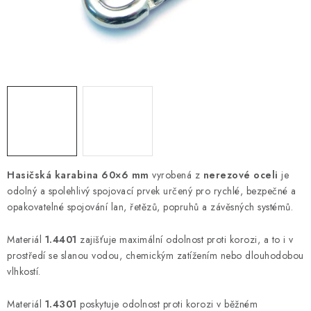
OTOČNÁ OKA A OBRTLÍKY
KLADKY
KLÍČOVÉ KROUŽKY
KLÍČOVÉ PŘÍVĚSKY
S - HÁČKY
Hasičská karabina 60×6 mm
vyrobená z
nerezové oceli
je
NOUZOVÉ ČLÁNKY
odolný a spolehlivý spojovací prvek určený pro rychlé, bezpečné a
opakovatelné spojování lan, řetězů, popruhů a závěsných systémů.
ZÁVLAČKY
Materiál
1.4401
zajišťuje maximální odolnost proti korozi, a to i v
KURTY A POPRUHY
prostředí se slanou vodou, chemickým zatížením nebo dlouhodobou
vlhkostí.
TEXTILNÍ LANA
Materiál
1.4301
poskytuje odolnost proti korozi v běžném