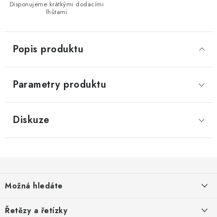
Disponujeme krátkými dodacími
lhůtami
Popis produktu
Parametry produktu
Diskuze
Z
á
Možná hledáte
p
a
O nás
Řetězy a řetízky