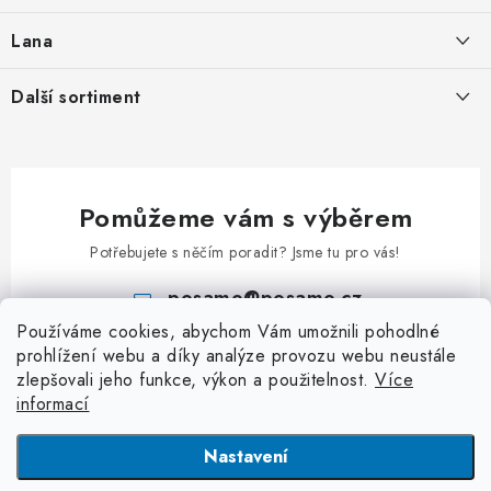
t
Nabídka spolupráce
í
Svařované řetězy zkoušené
Lana
Podmínky ochrany osobních údajů
Svařované řetězy nezkoušené
Ocelová pozinkovaná lana
Další sortiment
Obchodní podmínky
Ozdobné řetězy
Pozinkovaná ocelová lana v PVC
Kontakt
Karabiny
Uzlované řetězy
Lana z nerezi
Klíčové přívěsky
Kuličkové řetězy
Příslušenství k lanům
Pomůžeme vám s výběrem
Kladky
Patentní řetězy
Potřebujete s něčím poradit? Jsme tu pro vás!
Klíčové kroužky
Hodinové řetězy a řetízky
posamo
@
posamo.cz
Rapid články
Kroucené řetězy
Používáme cookies, abychom Vám umožnili pohodlné
+420 466 681 228
S - Háčky
prohlížení webu a díky analýze provozu webu neustále
Jednoduché řetězy
zlepšovali jeho funkce, výkon a použitelnost.
Více
Třmeny a závěsná oka
Dvojité řetězy
informací
Závlačky
Dopravníkové řetězy
Nastavení
Dopravníkové řetězy
Plastové řetězy
Copyright 2026
PÖSAMO Řetězárna
. Všechna práva vyhrazena.
Upravit