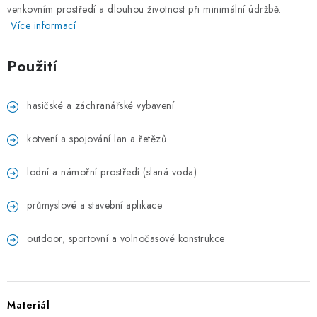
venkovním prostředí a dlouhou životnost při minimální údržbě.
ZÁVĚSNÉ ŘETĚZY PRO KVĚTINÁČE
Více informací
Úvod
O nás
Spolupráce
Novinky
Kontakt
Použití
hasičské a záchranářské vybavení
kotvení a spojování lan a řetězů
lodní a námořní prostředí (slaná voda)
průmyslové a stavební aplikace
outdoor, sportovní a volnočasové konstrukce
Materiál