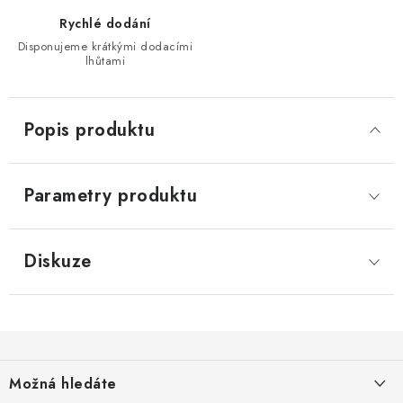
Rychlé dodání
Disponujeme krátkými dodacími
lhůtami
Popis produktu
Parametry produktu
Diskuze
Z
á
Možná hledáte
p