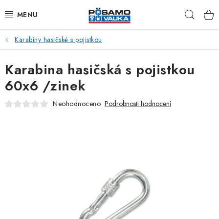
Přejít
Hleda
na
obsah
Karabiny hasičské s pojistkou
ŘETĚZY
Karabina hasičská s pojistkou
LANA Z OCELI A NEREZI
60x6 /zinek
PŘÍSLUŠENSTVÍ K LANŮM
Neohodnoceno
Podrobnosti hodnocení
NAPÍNACÍ ŠROUBY
KARABINY
RAPID ČLÁNKY
TŘMENY A ZÁVĚSNÁ OKA