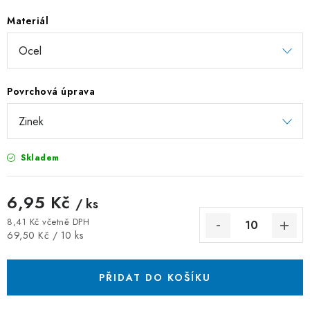
ZÁVĚSNÉ ŘETĚZY PRO KVĚTINÁČE
Materiál
Úvod
O nás
Spolupráce
Novinky
Kontakt
Povrchová úprava
Skladem
6,95 Kč
/ ks
8,41 Kč včetně DPH
Měrná cena:
69,50 Kč / 10 ks
PŘIDAT DO KOŠÍKU