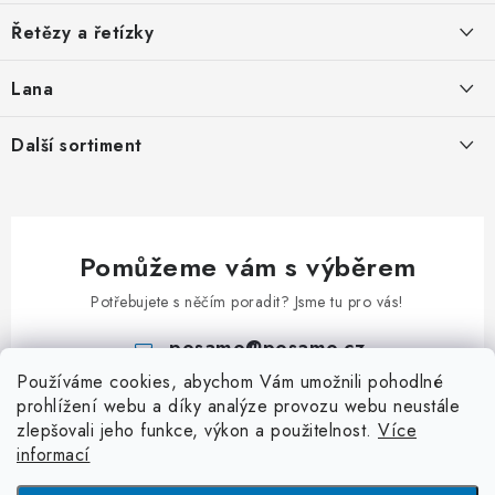
a
O nás
Řetězy a řetízky
t
Nabídka spolupráce
í
Svařované řetězy zkoušené
Lana
Podmínky ochrany osobních údajů
Svařované řetězy nezkoušené
Ocelová pozinkovaná lana
Další sortiment
Obchodní podmínky
Ozdobné řetězy
Pozinkovaná ocelová lana v PVC
Kontakt
Karabiny
Uzlované řetězy
Lana z nerezi
Klíčové přívěsky
Kuličkové řetězy
Příslušenství k lanům
Pomůžeme vám s výběrem
Kladky
Patentní řetězy
Potřebujete s něčím poradit? Jsme tu pro vás!
Klíčové kroužky
Hodinové řetězy a řetízky
posamo
@
posamo.cz
Rapid články
Kroucené řetězy
Používáme cookies, abychom Vám umožnili pohodlné
+420 466 681 228
S - Háčky
prohlížení webu a díky analýze provozu webu neustále
Jednoduché řetězy
zlepšovali jeho funkce, výkon a použitelnost.
Více
Třmeny a závěsná oka
Dvojité řetězy
informací
Závlačky