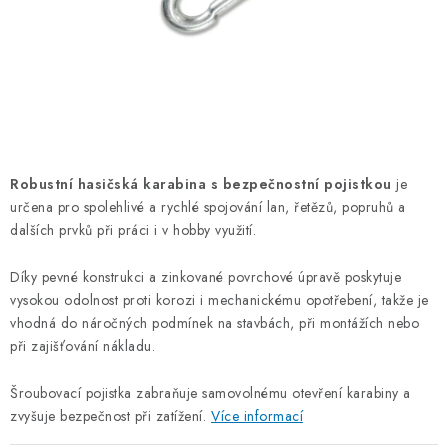
OTOČNÁ OKA A OBRTLÍKY
KLADKY
KLÍČOVÉ KROUŽKY
KLÍČOVÉ PŘÍVĚSKY
Robustní hasičská karabina s bezpečnostní pojistkou
je
určena pro spolehlivé a rychlé spojování lan, řetězů, popruhů a
S - HÁČKY
dalších prvků při práci i v hobby využití.
NOUZOVÉ ČLÁNKY
Díky pevné konstrukci a zinkované povrchové úpravě poskytuje
vysokou odolnost proti korozi i mechanickému opotřebení, takže je
ZÁVLAČKY
vhodná do náročných podmínek na stavbách, při montážích nebo
při zajišťování nákladu.
KURTY A POPRUHY
Šroubovací pojistka zabraňuje samovolnému otevření karabiny a
zvyšuje bezpečnost při zatížení.
Více informací
TEXTILNÍ LANA