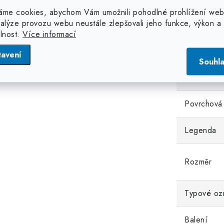
Popis
Doplňko
áme cookies, abychom Vám umožnili pohodlné prohlížení web
nalýze provozu webu neustále zlepšovali jeho funkce, výkon a
produktu
elnost.
Více informací
Kategorie
tavení
Souhl
Materiál
Povrchová
Legenda
Rozměr
Typové oz
Balení