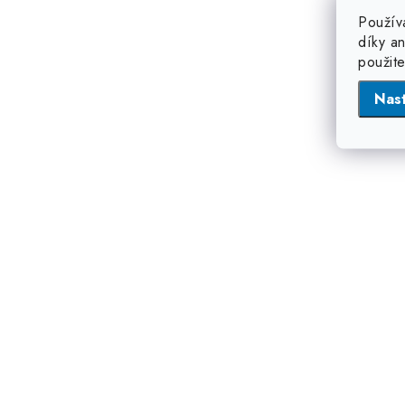
Použív
díky a
použit
Nas