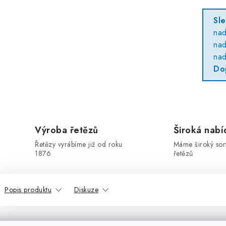
Sl
na
na
na
Do
Výroba řetězů
Široká nabí
Řetězy vyrábíme již od roku
Máme široký sor
1876
řetězů
Popis produktu
Diskuze