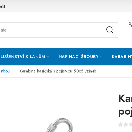
akt
SLUŠENSTVÍ K LANŮM
NAPÍNACÍ ŠROUBY
KARABIN
istkou
Karabina hasičská s pojistkou 50x5 /zinek
Ka
po