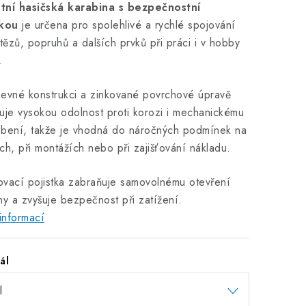
tní hasičská karabina s bezpečnostní
tkou
je určena pro spolehlivé a rychlé spojování
etězů, popruhů a dalších prvků při práci i v hobby
.
evné konstrukci a zinkované povrchové úpravě
uje vysokou odolnost proti korozi i mechanickému
ebení, takže je vhodná do náročných podmínek na
ch, při montážích nebo při zajišťování nákladu.
vací pojistka zabraňuje samovolnému otevření
ny a zvyšuje bezpečnost při zatížení.
informací
ál