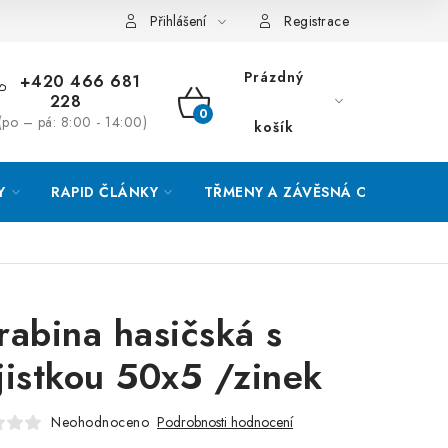
Přihlášení
Registrace
Prázdný
+420 466 681
228
NÁKUPNÍ
(po – pá: 8:00 - 14:00)
košík
KOŠÍK
Y
RAPID ČLÁNKY
TŘMENY A ZÁVĚSNÁ OKA
O
rabina hasičská s
jistkou 50x5 /zinek
Neohodnoceno
Podrobnosti hodnocení