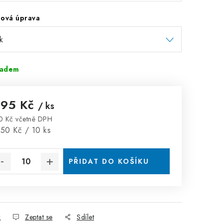
hová úprava
ladem
,95 Kč
/ ks
0 Kč včetně DPH
rná cena:
,50 Kč / 10 ks
PŘIDAT DO KOŠÍKU
k
Zeptat se
Sdílet