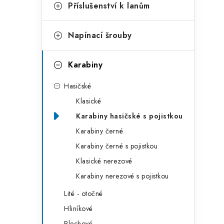
g
Příslušenství k lanům
r
o
a
r
Napínací šrouby
n
i
Karabiny
e
n
Hasičské
í
Klasické
p
Karabiny hasičské s pojistkou
a
Karabiny černé
n
Karabiny černé s pojistkou
Klasické nerezové
e
Karabiny nerezové s pojistkou
l
Lité - otočné
Hliníkové
Plechové