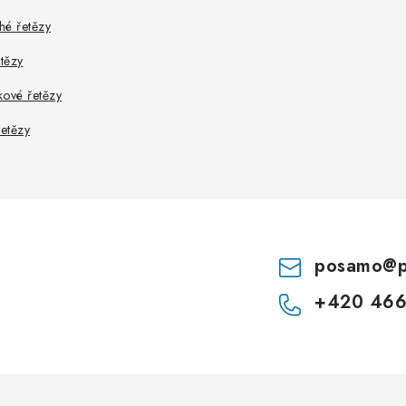
hé řetězy
etězy
kové řetězy
řetězy
posamo
@
+420 466