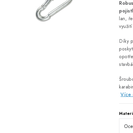
Robus
pojis
lan, ř
využití
Díky p
poskyt
opotř
stavbá
Šroubo
karabi
Více 
Materi