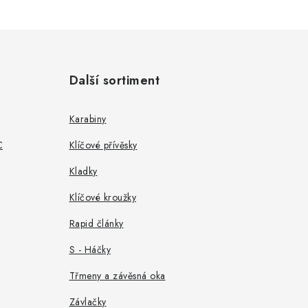
Další sortiment
Karabiny
C
Klíčové přívěsky
Kladky
Klíčové kroužky
Rapid články
S - Háčky
Třmeny a závěsná oka
Závlačky