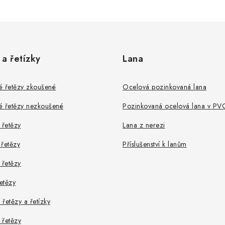
 a řetízky
Lana
é řetězy zkoušené
Ocelová pozinkovaná lana
é řetězy nezkoušené
Pozinkovaná ocelová lana v PV
řetězy
Lana z nerezi
řetězy
Příslušenství k lanům
 řetězy
řetězy
řetězy a řetízky
 řetězy