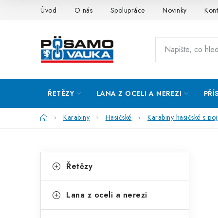
Přejít
Úvod
O nás
Spolupráce
Novinky
Kont
na
obsah
ŘETĚZY
LANA Z OCELI A NEREZI
PŘÍ
Domů
Karabiny
Hasičské
Karabiny hasičské s poj
P
K
Přeskočit
Řetězy
kategorie
a
o
t
s
Lana z oceli a nerezi
e
t