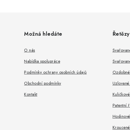
Z
á
Možná hledáte
Řetězy
p
a
O nás
Svařovan
t
Nabídka spolupráce
Svařovan
í
Podmínky ochrany osobních údajů
Ozdobné 
Obchodní podmínky
Uzlované 
Kontakt
Kuličkové
Patentní 
Hodinové 
Kroucené