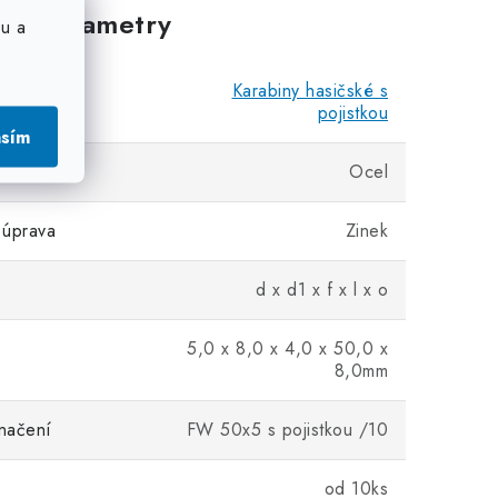
vé parametry
u a
Karabiny hasičské s
pojistkou
asím
Ocel
 úprava
Zinek
d x d1 x f x l x o
5,0 x 8,0 x 4,0 x 50,0 x
8,0mm
načení
FW 50x5 s pojistkou /10
od 10ks