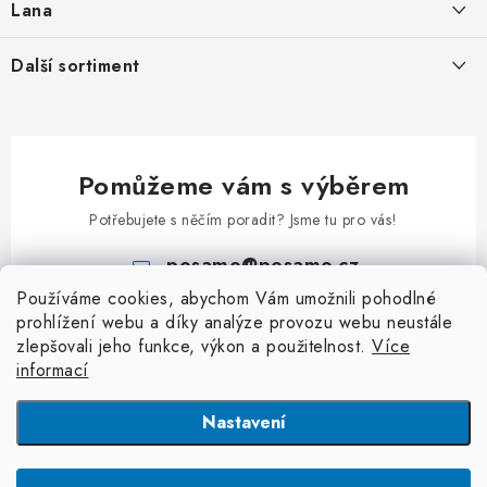
í
Lana
Podmínky ochrany osobních údajů
Svařované řetězy nezkoušené
Ocelová pozinkovaná lana
Další sortiment
Obchodní podmínky
Ozdobné řetězy
Pozinkovaná ocelová lana v PVC
Kontakt
Karabiny
Uzlované řetězy
Lana z nerezi
Klíčové přívěsky
Kuličkové řetězy
Příslušenství k lanům
Pomůžeme vám s výběrem
Kladky
Patentní řetězy
Potřebujete s něčím poradit? Jsme tu pro vás!
Klíčové kroužky
Hodinové řetězy a řetízky
posamo
@
posamo.cz
Rapid články
Kroucené řetězy
Používáme cookies, abychom Vám umožnili pohodlné
+420 466 681 228
S - Háčky
prohlížení webu a díky analýze provozu webu neustále
Jednoduché řetězy
zlepšovali jeho funkce, výkon a použitelnost.
Více
Třmeny a závěsná oka
Dvojité řetězy
informací
Závlačky
Dopravníkové řetězy
Nastavení
Dopravníkové řetězy
Plastové řetězy
Copyright 2026
PÖSAMO Řetězárna
. Všechna práva vyhrazena.
Upravit
nastavení cookies