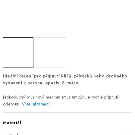
OTOČNÁ OKA A OBRTLÍKY
KLADKY
KLÍČOVÉ KROUŽKY
KLÍČOVÉ PŘÍVĚSKY
S - HÁČKY
Ideální řešení pro připnutí klíčů, přívěsků nebo drobného
NOUZOVÉ ČLÁNKY
vybavení k batohu, opasku či tašce.
ZÁVLAČKY
Jednoduchý pružinový mechanismus umožňuje rychlé připnutí i
odepnutí.
Více informací
KURTY A POPRUHY
Materiál
TEXTILNÍ LANA