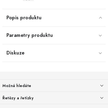
Popis produktu
Parametry produktu
Diskuze
Z
á
Možná hledáte
p
a
O nás
Řetězy a řetízky
t
Nabídka spolupráce
Svařované řetězy zkoušené