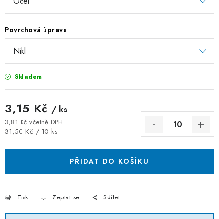
ZÁVĚSNÉ ŘETĚZY PRO KVĚTINÁČE
Povrchová úprava
Úvod
O nás
Spolupráce
Novinky
Kontakt
Skladem
3,15 Kč
/ ks
3,81 Kč včetně DPH
Měrná cena:
31,50 Kč / 10 ks
PŘIDAT DO KOŠÍKU
Tisk
Zeptat se
Sdílet